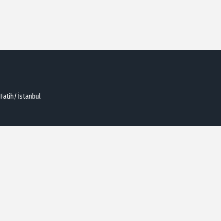
 Fatih/İstanbul
 Üyelik Sözleşmesi
KVKK Aydınlatma Metni