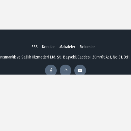
SSS
Konular
Makaleler
Bölümler
şmanlık ve Sağlık Hizmetleri Ltd. Şti. Başvekil Caddesi, Zümrüt Apt, No:31, D:11,
Çerezler Politikası
Doktor (Uzman) Üyelik Sözleşmesi
Kullanıcı (Danışan)
Mesafeli Satış Sözleşmesi
İletişim
Copyright © 2026 hastalarsoruyor.com