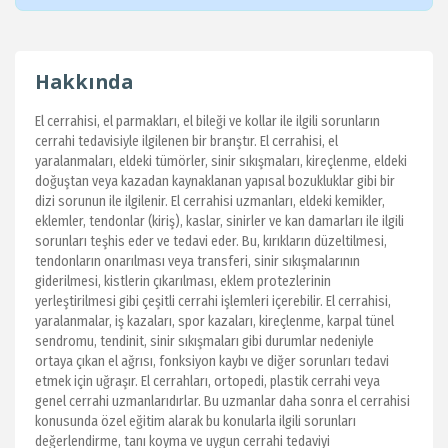
Hakkında
El cerrahisi, el parmakları, el bileği ve kollar ile ilgili sorunların
cerrahi tedavisiyle ilgilenen bir branştır. El cerrahisi, el
yaralanmaları, eldeki tümörler, sinir sıkışmaları, kireçlenme, eldeki
doğuştan veya kazadan kaynaklanan yapısal bozukluklar gibi bir
dizi sorunun ile ilgilenir. El cerrahisi uzmanları, eldeki kemikler,
eklemler, tendonlar (kiriş), kaslar, sinirler ve kan damarları ile ilgili
sorunları teşhis eder ve tedavi eder. Bu, kırıkların düzeltilmesi,
tendonların onarılması veya transferi, sinir sıkışmalarının
giderilmesi, kistlerin çıkarılması, eklem protezlerinin
yerleştirilmesi gibi çeşitli cerrahi işlemleri içerebilir. El cerrahisi,
yaralanmalar, iş kazaları, spor kazaları, kireçlenme, karpal tünel
sendromu, tendinit, sinir sıkışmaları gibi durumlar nedeniyle
ortaya çıkan el ağrısı, fonksiyon kaybı ve diğer sorunları tedavi
etmek için uğraşır. El cerrahları, ortopedi, plastik cerrahi veya
genel cerrahi uzmanlarıdırlar. Bu uzmanlar daha sonra el cerrahisi
konusunda özel eğitim alarak bu konularla ilgili sorunları
değerlendirme, tanı koyma ve uygun cerrahi tedaviyi