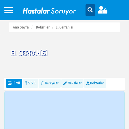
Ana Sayfa
Bölümler
El Cerrahisi
EL CERRAHISI
Tümü
S.S.S.
Tavsiyeler
Makaleler
Doktorlar