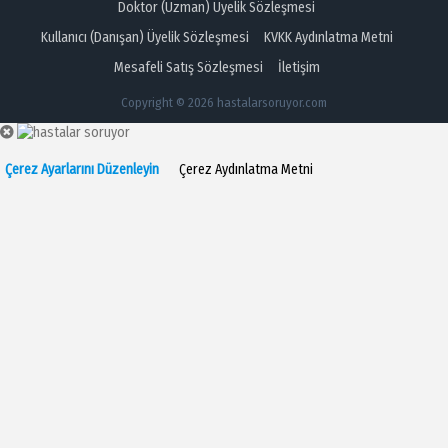
Doktor (Uzman) Üyelik Sözleşmesi
Kullanıcı (Danışan) Üyelik Sözleşmesi
KVKK Aydınlatma Metni
Mesafeli Satış Sözleşmesi
İletişim
Copyright © 2026 hastalarsoruyor.com
Çerez Ayarlarını Düzenleyin
Çerez Aydınlatma Metni
Zorunlu Çerezler
Analitik/Performans Çerezleri
İşlevsel Çerezler
Reklam/Pazarlama Çerezleri