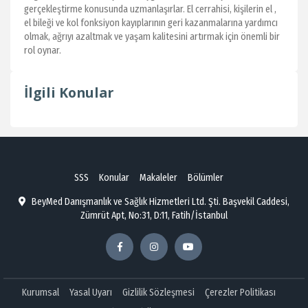
gerçekleştirme konusunda uzmanlaşırlar. El cerrahisi, kişilerin el ,
el bileği ve kol fonksiyon kayıplarının geri kazanmalarına yardımcı
olmak, ağrıyı azaltmak ve yaşam kalitesini artırmak için önemli bir
rol oynar.
İlgili Konular
SSS
Konular
Makaleler
Bölümler
BeyMed Danışmanlık ve Sağlık Hizmetleri Ltd. Şti. Başvekil Caddesi,
Zümrüt Apt, No:31, D:11, Fatih/İstanbul
Kurumsal
Yasal Uyarı
Gizlilik Sözleşmesi
Çerezler Politikası