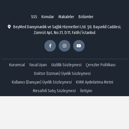
SSS
Konular
Makaleler
Bölümler
BeyMed Danışmanlık ve Sağlık Hizmetleri Ltd. Şti. Başvekil Caddesi,
Zümrüt Apt, No:31, D:11, Fatih/İstanbul
Kurumsal
Yasal Uyarı
Gizlilik Sözleşmesi
Çerezler Politikası
Doktor (Uzman) Üyelik Sözleşmesi
Kullanıcı (Danışan) Üyelik Sözleşmesi
KVKK Aydınlatma Metni
Mesafeli Satış Sözleşmesi
İletişim
Copyright © 2026 hastalarsoruyor.com
Çerez Ayarlarını Düzenleyin
Çerez Aydınlatma Metni