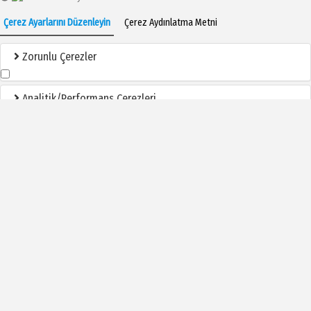
Çerez Ayarlarını Düzenleyin
Çerez Aydınlatma Metni
Zorunlu Çerezler
Analitik/Performans Çerezleri
İşlevsel Çerezler
Reklam/Pazarlama Çerezleri
Tümünü Kabul Et
Seçimleri Onayla