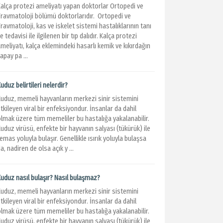
Kalça protezi ameliyatı yapan doktorlar Ortopedi ve
Travmatoloji bölümü doktorlarıdır. Ortopedi ve
ravmatoloji, kas ve iskelet sistemi hastalıklarının tanı
e tedavisi ile ilgilenen bir tıp dalıdır. Kalça protezi
meliyatı, kalça eklemindeki hasarlı kemik ve kıkırdağın
apay pa ...
uduz belirtileri nelerdir?
Kuduz, memeli hayvanların merkezi sinir sistemini
tkileyen viral bir enfeksiyondur. İnsanlar da dahil
olmak üzere tüm memeliler bu hastalığa yakalanabilir.
uduz virüsü, enfekte bir hayvanın salyası (tükürük) ile
emas yoluyla bulaşır. Genellikle ısırık yoluyla bulaşsa
a, nadiren de olsa açık y ...
Kuduz nasıl bulaşır? Nasıl bulaşmaz?
Kuduz, memeli hayvanların merkezi sinir sistemini
tkileyen viral bir enfeksiyondur. İnsanlar da dahil
olmak üzere tüm memeliler bu hastalığa yakalanabilir.
uduz virüsü, enfekte bir hayvanın salyası (tükürük) ile