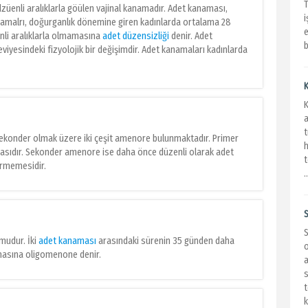
üenli aralıklarla göülen vajinal kanamadır. Adet kanaması,
i
kanamalrı, doğurganlık dönemine giren kadınlarda ortalama 28
e
enli aralıklarla olmamasına
adet düzensizliği
denir. Adet
b
iyesindeki fizyolojik bir değişimdir. Adet kanamaları kadınlarda
K
K
a
t
ekonder olmak üzere iki çeşit amenore bulunmaktadır. Primer
h
ıdır. Sekonder amenore ise daha önce düzenli olarak adet
t
örmemesidir.
.
S
mudur. İki
adet kanaması
arasındaki sürenin 35 günden daha
o
masına oligomenone denir.
a
s
t
k