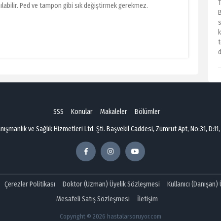
T
labilir. Ped ve tampon gibi sık değiştirmek gerekmez.
s
t
d
SSS
Konular
Makaleler
Bölümler
şmanlık ve Sağlık Hizmetleri Ltd. Şti. Başvekil Caddesi, Zümrüt Apt, No:31, D:11,
Çerezler Politikası
Doktor (Uzman) Üyelik Sözleşmesi
Kullanıcı (Danışan)
Mesafeli Satış Sözleşmesi
İletişim
Copyright © 2026 hastalarsoruyor.com