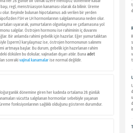
alama her 28 günde bir olmak üzere menopoz dönemine kadar
t
başı, regl, menstrüasyon kanaması olarak da bilinir. Üreme
d
 olur. Beyinde bulunan hipotalamus adı verilen bir yerden
 hipofizden FSH ve LH hormonlarının salgılanmasına neden olur.
rtaları uyararak, yumurtaların olgunlaşma ve çatlamasına yol
ormonu salgılar. Östrojen hormonu ise rahiminin iç duvarını
ar. Bir anlamda rahimi gebelik için hazırlar. Eğer yumurtalıktan
iyle (sperm) karşılaşmaz ise, östrojen hormonunun salınımı
mi artmaya başlar. Bu durum, gebelik için hazırlanan rahim
eki dökülen bu dokular, vajinadan dışarı atılır. Buna
adet
v
zdan sonraki
vajinal kanamalar
ise normal değildir.
t
d
 doğurganlık dönemine giren her kadında ortalama 28 günlük
kanamaları vücutta salgılanan hormonlar sebebiyle yaşanan
da üreme fonksiyonlarının sağlıklı olduğunu gösteren durumdur.
e