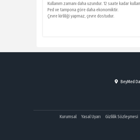
Kullanım zamanı daha uzundur. 12 saate kadar kullanı
Ped ve tampona göre daha ekonomiktir.
Çevre kirliliği yapmaz, çevre dostudur.
BeyMed Danı
Kurumsal
Yasal Uyarı
Gizlilik Sözleşmesi