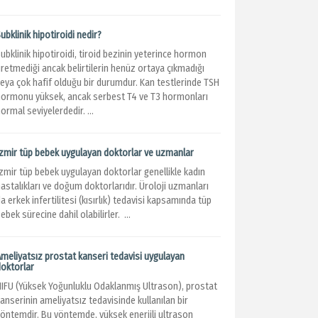
ubklinik hipotiroidi nedir?
ubklinik hipotiroidi, tiroid bezinin yeterince hormon
retmediği ancak belirtilerin henüz ortaya çıkmadığı
veya çok hafif olduğu bir durumdur. Kan testlerinde TSH
hormonu yüksek, ancak serbest T4 ve T3 hormonları
ormal seviyelerdedir. ...
İzmir tüp bebek uygulayan doktorlar ve uzmanlar
İzmir tüp bebek uygulayan doktorlar genellikle kadın
astalıkları ve doğum doktorlarıdır. Üroloji uzmanları
a erkek infertilitesi (kısırlık) tedavisi kapsamında tüp
ebek sürecine dahil olabilirler. ...
Ameliyatsız prostat kanseri tedavisi uygulayan
doktorlar
HIFU (Yüksek Yoğunluklu Odaklanmış Ultrason), prostat
anserinin ameliyatsız tedavisinde kullanılan bir
yöntemdir. Bu yöntemde, yüksek enerjili ultrason