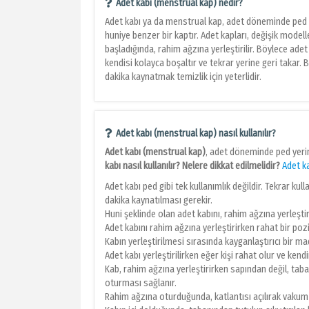
Adet kabı (menstrual kap) nedir?
Adet kabı ya da menstrual kap, adet döneminde ped y
huniye benzer bir kaptır. Adet kapları, değişik model
başladığında, rahim ağzına yerleştirilir. Böylece adet 
kendisi kolayca boşaltır ve tekrar yerine geri takar.
dakika kaynatmak temizlik için yeterlidir.
Adet kabı (menstrual kap) nasıl kullanılır?
Adet kabı (menstrual kap)
, adet döneminde ped yerin
kabı nasıl kullanılır? Nelere dikkat edilmelidir?
Adet k
Adet kabı ped gibi tek kullanımlık değildir. Tekrar kul
dakika kaynatılması gerekir.
Huni şeklinde olan adet kabını, rahim ağzına yerleşti
Adet kabını rahim ağzına yerleştirirken rahat bir po
Kabın yerleştirilmesi sırasında kayganlaştırıcı bir mad
Adet kabı yerleştirilirken eğer kişi rahat olur ve ken
Kab, rahim ağzına yerleştirirken sapından değil, tab
oturması sağlanır.
Rahim ağzına oturduğunda, katlantısı açılırak vakum 