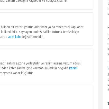
kap, vakum özelliğini kaybeder ve kolayca çıkarılır.
d
h
u
 bilinen bir zararı yoktur. Adet kabı ya da mnestruel kap, adet
kullanılabilir. Kaynayan suda 5 dakika tutmak temizlik için
H
a sonra
adet kabı
değiştirilmelidir.
u
k
y
kab), rahim ağzına yerleştirlir ve rahim ağzına vakum etkisi
yüzden kabın rahim içine kaçması mümkün değildir.
Rahim
S
tmeyecek kadar küçüktür.
S
d
i
T