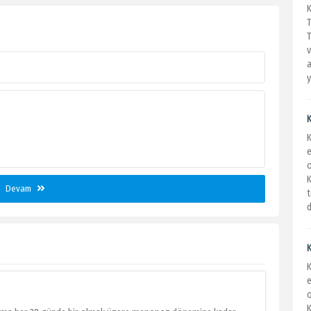
T
v
a
y
K
e
K
Devam
t
d
e
K