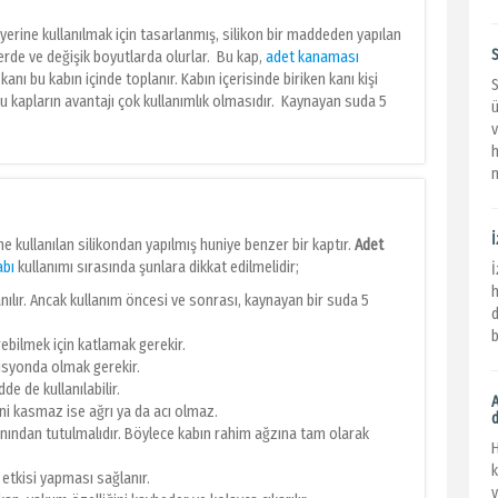
erine kullanılmak için tasarlanmış, silikon bir maddeden yapılan
S
lerde ve değişik boyutlarda olurlar. Bu kap,
adet kanaması
kanı bu kabın içinde toplanır. Kabın içerisinde biriken kanı kişi
S
 Bu kapların avantajı çok kullanımlık olmasıdır. Kaynayan suda 5
ü
n
e kullanılan silikondan yapılmış huniye benzer bir kaptır.
Adet
abı
kullanımı sırasında şunlara dikkat edilmelidir;
h
lanılır. Ancak kullanım öncesi ve sonrası, kaynayan bir suda 5
d
b
rebilmek için katlamak gerekir.
zisyonda olmak gerekir.
de de kullanılabilir.
dini kasmaz ise ağrı ya da acı olmaz.
anından tutulmalıdır. Böylece kabın rahim ağzına tam olarak
k
etkisi yapması sağlanır.