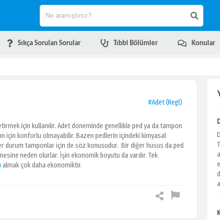
Sıkça Sorulan Sorular
Tıbbi Bölümler
Konular
#Adet (Regl)
tirmek için kullanılır. Adet döneminde genellikle ped ya da tampon
dın için konforlu olmayabilir. Bazen pedlerin içindeki kimyasal
zer durum tamponlar için de söz konusudur. Bir diğer husus da ped
a
mesine neden olurlar. İşin ekonomik boyutu da vardır. Tek
e
ı
almak çok daha ekonomiktir.
d
a