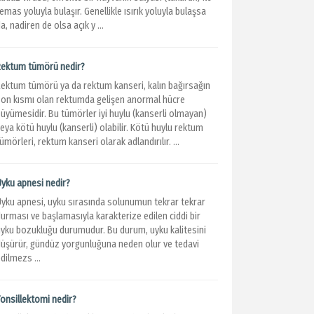
emas yoluyla bulaşır. Genellikle ısırık yoluyla bulaşsa
a, nadiren de olsa açık y ...
Rektum tümörü nedir?
Rektum tümörü ya da rektum kanseri, kalın bağırsağın
son kısmı olan rektumda gelişen anormal hücre
büyümesidir. Bu tümörler iyi huylu (kanserli olmayan)
eya kötü huylu (kanserli) olabilir. Kötü huylu rektum
ümörleri, rektum kanseri olarak adlandırılır. ...
Uyku apnesi nedir?
Uyku apnesi, uyku sırasında solunumun tekrar tekrar
urması ve başlamasıyla karakterize edilen ciddi bir
uyku bozukluğu durumudur. Bu durum, uyku kalitesini
düşürür, gündüz yorgunluğuna neden olur ve tedavi
dilmezs ...
Tonsillektomi nedir?