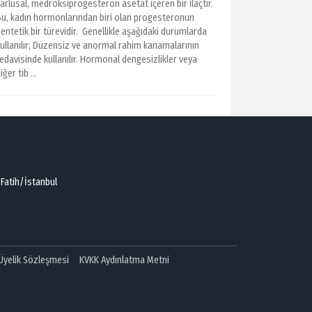
arlusal, medroksiprogesteron asetat içeren bir ilaçtır.
Bu, kadın hormonlarından biri olan progesteronun
entetik bir türevidir. Genellikle aşağıdaki durumlarda
kullanılır; Düzensiz ve anormal rahim kanamalarının
edavisinde kullanılır. Hormonal dengesizlikler veya
iğer tıb ...
 Fatih/İstanbul
 Üyelik Sözleşmesi
KVKK Aydınlatma Metni