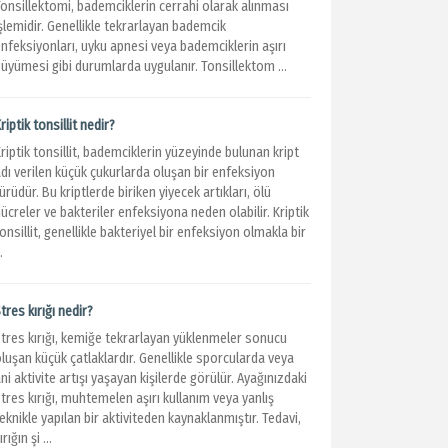
Tonsillektomi, bademciklerin cerrahi olarak alınması
şlemidir. Genellikle tekrarlayan bademcik
nfeksiyonları, uyku apnesi veya bademciklerin aşırı
üyümesi gibi durumlarda uygulanır. Tonsillektom ...
riptik tonsillit nedir?
riptik tonsillit, bademciklerin yüzeyinde bulunan kript
dı verilen küçük çukurlarda oluşan bir enfeksiyon
ürüdür. Bu kriptlerde biriken yiyecek artıkları, ölü
ücreler ve bakteriler enfeksiyona neden olabilir. Kriptik
onsillit, genellikle bakteriyel bir enfeksiyon olmakla bir
..
tres kırığı nedir?
Stres kırığı, kemiğe tekrarlayan yüklenmeler sonucu
luşan küçük çatlaklardır. Genellikle sporcularda veya
ni aktivite artışı yaşayan kişilerde görülür. Ayağınızdaki
tres kırığı, muhtemelen aşırı kullanım veya yanlış
eknikle yapılan bir aktiviteden kaynaklanmıştır. Tedavi,
ırığın şi ...