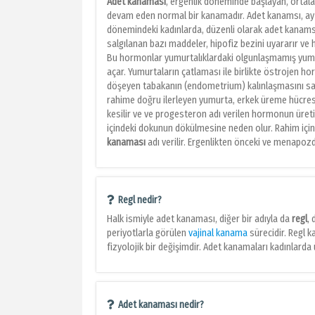
Adet kanaması
, ergenlik döneminde başlayan, ort
devam eden normal bir kanamadır. Adet kanamsı, ay 
dönemindeki kadınlarda, düzenli olarak adet kanamsı
salgılanan bazı maddeler, hipofiz bezini uyararır ve
Bu hormonlar
yumurtalıklardaki olgunlaşmamış yumu
açar. Yumurtaların çatlaması ile birlikte östrojen h
döşeyen tabakanın (endometrium) kalınlaşmasını sağl
rahime doğru ilerleyen yumurta, erkek üreme hücres
kesilir ve ve progesteron adı verilen hormonun üreti
içindeki dokunun dökülmesine neden olur. Rahim içind
kanaması
adı verilir. Ergenlikten önceki ve menapo
Regl nedir?
Halk ismiyle adet kanaması, diğer bir adıyla da
regl
,
periyotlarla görülen
vajinal kanama
sürecidir. Regl 
fizyolojik bir değişimdir. Adet kanamaları kadınlar
Adet kanaması nedir?