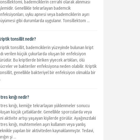
Tonsillektomi, bademciklerin cerrahi olarak alınması
şlemidir. Genellikle tekrarlayan bademcik
nfeksiyonları, uyku apnesi veya bademciklerin aşırı
üyümesi gibi durumlarda uygulanır. Tonsillektom ...
riptik tonsillit nedir?
riptik tonsillit, bademciklerin yüzeyinde bulunan kript
dı verilen küçük çukurlarda oluşan bir enfeksiyon
ürüdür. Bu kriptlerde biriken yiyecek artıkları, ölü
ücreler ve bakteriler enfeksiyona neden olabilir. Kriptik
onsillit, genellikle bakteriyel bir enfeksiyon olmakla bir
..
tres kırığı nedir?
Stres kırığı, kemiğe tekrarlayan yüklenmeler sonucu
luşan küçük çatlaklardır. Genellikle sporcularda veya
ni aktivite artışı yaşayan kişilerde görülür. Ayağınızdaki
tres kırığı, muhtemelen aşırı kullanım veya yanlış
eknikle yapılan bir aktiviteden kaynaklanmıştır. Tedavi,
ırığın şi ...