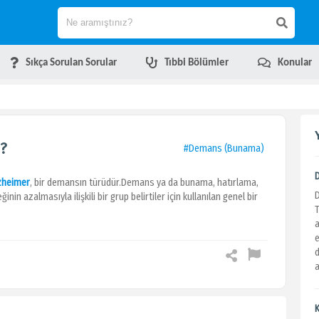
Sıkça Sorulan Sorular
Tıbbi Bölümler
Konular
i?
#Demans (Bunama)
zheimer
, bir demansın türüdür.Demans ya da bunama, hatırlama,
 azalmasıyla ilişkili bir grup belirtiler için kullanılan genel bir
a
e
d
a