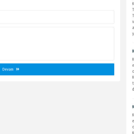
T
v
a
y
K
e
Devam
K
t
d
e
K