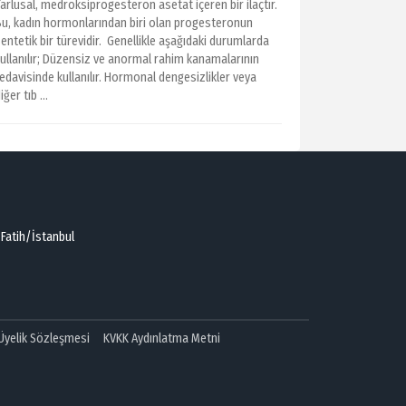
arlusal, medroksiprogesteron asetat içeren bir ilaçtır.
Bu, kadın hormonlarından biri olan progesteronun
entetik bir türevidir. Genellikle aşağıdaki durumlarda
kullanılır; Düzensiz ve anormal rahim kanamalarının
edavisinde kullanılır. Hormonal dengesizlikler veya
iğer tıb ...
 Fatih/İstanbul
 Üyelik Sözleşmesi
KVKK Aydınlatma Metni