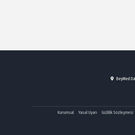
BeyMed Danı
Kurumsal
Yasal Uyarı
Gizlilik Sözleşmesi