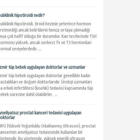
ubklinik hipotiroidi nedir?
ubklinik hipotiroidi, tiroid bezinin yeterince hormon
retmediği ancak belirtilerin henüz ortaya çıkmadığı
veya çok hafif olduğu bir durumdur. Kan testlerinde TSH
hormonu yüksek, ancak serbest T4 ve T3 hormonları
ormal seviyelerdedir. ...
İzmir tüp bebek uygulayan doktorlar ve uzmanlar
İzmir tüp bebek uygulayan doktorlar genellikle kadın
astalıkları ve doğum doktorlarıdır. Üroloji uzmanları
a erkek infertilitesi (kısırlık) tedavisi kapsamında tüp
ebek sürecine dahil olabilirler. ...
Ameliyatsız prostat kanseri tedavisi uygulayan
doktorlar
HIFU (Yüksek Yoğunluklu Odaklanmış Ultrason), prostat
anserinin ameliyatsız tedavisinde kullanılan bir
yöntemdir. Bu yöntemde, yüksek enerjili ultrason