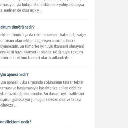
emas yoluyla bulaşır. Genellikle ısırık yoluyla bulaşsa
a, nadiren de olsa açık y ...
Rektum tümörü nedir?
Rektum tümörü ya da rektum kanseri, kalın bağırsağın
son kısmı olan rektumda gelişen anormal hücre
büyümesidir. Bu tümörler iyi huylu (kanserli olmayan)
eya kötü huylu (kanserli) olabilir. Kötü huylu rektum
ümörleri, rektum kanseri olarak adlandırılır. ...
Uyku apnesi nedir?
Uyku apnesi, uyku sırasında solunumun tekrar tekrar
urması ve başlamasıyla karakterize edilen ciddi bir
uyku bozukluğu durumudur. Bu durum, uyku kalitesini
düşürür, gündüz yorgunluğuna neden olur ve tedavi
dilmezs ...
Tonsillektomi nedir?