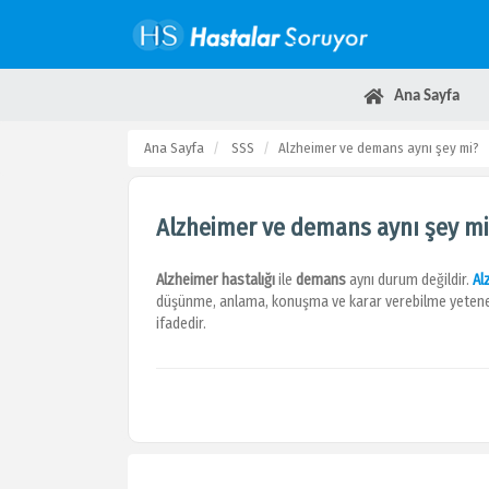
Ana Sayfa
Ana Sayfa
SSS
Alzheimer ve demans aynı şey mi?
Alzheimer ve demans aynı şey m
Alzheimer hastalığı
ile
demans
aynı
durum değildir.
Al
düşünme, anlama, konuşma ve karar verebilme yeteneğinin
ifadedir.