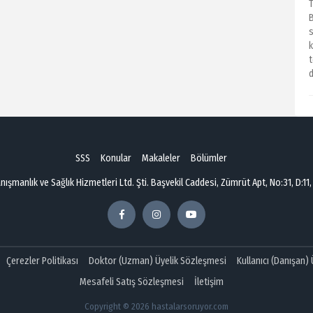
T
s
t
d
SSS
Konular
Makaleler
Bölümler
şmanlık ve Sağlık Hizmetleri Ltd. Şti. Başvekil Caddesi, Zümrüt Apt, No:31, D:11,
Çerezler Politikası
Doktor (Uzman) Üyelik Sözleşmesi
Kullanıcı (Danışan)
Mesafeli Satış Sözleşmesi
İletişim
Copyright © 2026 hastalarsoruyor.com