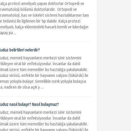
Kalça protezi ameliyatı yapan doktorlar Ortopedi ve
Travmatoloji bölümü doktorlarıdır. Ortopedi ve
ravmatoloji, kas ve iskelet sistemi hastalıklarının tanı
e tedavisi ile ilgilenen bir tıp dalıdır. Kalça protezi
meliyatı, kalça eklemindeki hasarlı kemik ve kıkırdağın
apay pa ...
uduz belirtileri nelerdir?
Kuduz, memeli hayvanların merkezi sinir sistemini
tkileyen viral bir enfeksiyondur. İnsanlar da dahil
olmak üzere tüm memeliler bu hastalığa yakalanabilir.
uduz virüsü, enfekte bir hayvanın salyası (tükürük) ile
emas yoluyla bulaşır. Genellikle ısırık yoluyla bulaşsa
a, nadiren de olsa açık y ...
Kuduz nasıl bulaşır? Nasıl bulaşmaz?
Kuduz, memeli hayvanların merkezi sinir sistemini
tkileyen viral bir enfeksiyondur. İnsanlar da dahil
olmak üzere tüm memeliler bu hastalığa yakalanabilir.
uduz virüsü, enfekte bir hayvanın salyası (tükürük) ile