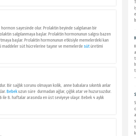
i
e
b
r hormon sayesinde olur. Prolaktin beyinde salgılanan bir
rolaktin salgılanmaya başlar. Prolaktin hormonunun salgısı bazen
K
tmaya başlar. Prolaktin hormonunun etkisiyle memelerdeki kan
kli maddeler süt hücrelerine taşınır ve memelerde
süt
üretimi
K
a
t
h
t
.
r. Bir sağlık sorunu olmayan kolik, anne babalara sıkıntılı anlar
şlar.
Bebek
uzun süre durmadan ağlar, çığlık atar ve huzursuzdur.
S
6 ile 8. haftalar arasında en üst seviyeye ulaşır. Bebek 4 aylık
o
a
s
t
k