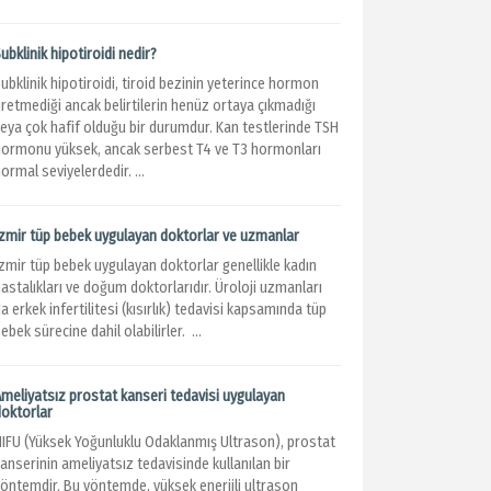
ubklinik hipotiroidi nedir?
ubklinik hipotiroidi, tiroid bezinin yeterince hormon
retmediği ancak belirtilerin henüz ortaya çıkmadığı
veya çok hafif olduğu bir durumdur. Kan testlerinde TSH
hormonu yüksek, ancak serbest T4 ve T3 hormonları
ormal seviyelerdedir. ...
İzmir tüp bebek uygulayan doktorlar ve uzmanlar
İzmir tüp bebek uygulayan doktorlar genellikle kadın
astalıkları ve doğum doktorlarıdır. Üroloji uzmanları
a erkek infertilitesi (kısırlık) tedavisi kapsamında tüp
ebek sürecine dahil olabilirler. ...
Ameliyatsız prostat kanseri tedavisi uygulayan
doktorlar
HIFU (Yüksek Yoğunluklu Odaklanmış Ultrason), prostat
anserinin ameliyatsız tedavisinde kullanılan bir
yöntemdir. Bu yöntemde, yüksek enerjili ultrason