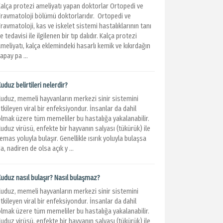
Kalça protezi ameliyatı yapan doktorlar Ortopedi ve
Travmatoloji bölümü doktorlarıdır. Ortopedi ve
ravmatoloji, kas ve iskelet sistemi hastalıklarının tanı
e tedavisi ile ilgilenen bir tıp dalıdır. Kalça protezi
meliyatı, kalça eklemindeki hasarlı kemik ve kıkırdağın
apay pa ...
uduz belirtileri nelerdir?
Kuduz, memeli hayvanların merkezi sinir sistemini
tkileyen viral bir enfeksiyondur. İnsanlar da dahil
olmak üzere tüm memeliler bu hastalığa yakalanabilir.
uduz virüsü, enfekte bir hayvanın salyası (tükürük) ile
emas yoluyla bulaşır. Genellikle ısırık yoluyla bulaşsa
a, nadiren de olsa açık y ...
Kuduz nasıl bulaşır? Nasıl bulaşmaz?
Kuduz, memeli hayvanların merkezi sinir sistemini
tkileyen viral bir enfeksiyondur. İnsanlar da dahil
olmak üzere tüm memeliler bu hastalığa yakalanabilir.
uduz virüsü, enfekte bir hayvanın salyası (tükürük) ile