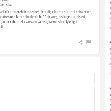
kken çıkar.
rklılık gösterebilir. Bazı bebekler diş çıkarma sürecini daha erken,
T
ürecinde bazı bebeklerde hafif bir ateş, diş kaşıntısı, diş eti
v
rgin bir rahatsızlık varsa veya diş çıkarma süreciyle ilgili
a
lir.
y
K
e
K
t
d
e
K