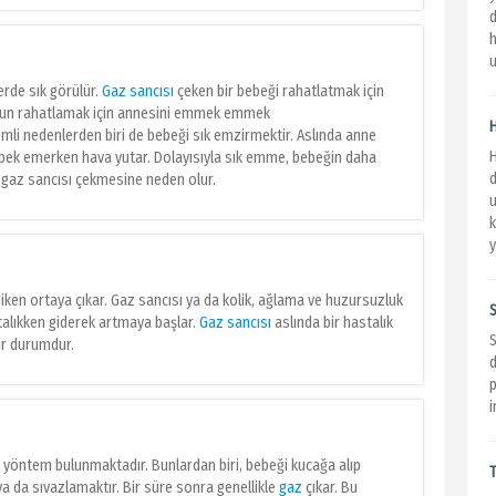
d
h
u
erde sık görülür.
Gaz sancısı
çeken bir bebeği rahatlatmak için
lsun rahatlamak için annesini emmek emmek
emli nedenlerden biri de bebeği sık emzirmektir. Aslında anne
H
ek emerken hava yutar. Dolayısıyla sık emme, bebeğin daha
gaz sancısı çekmesine neden olur.
u
k
y
iken ortaya çıkar. Gaz sancısı ya da kolik, ağlama ve huzursuzluk
S
ftalıkken giderek artmaya başlar.
Gaz sancısı
aslında bir hastalık
S
bir durumdur.
d
i
ç yöntem bulunmaktadır. Bunlardan biri, bebeği kucağa alıp
T
 da sıvazlamaktır. Bir süre sonra genellikle
gaz
çıkar. Bu