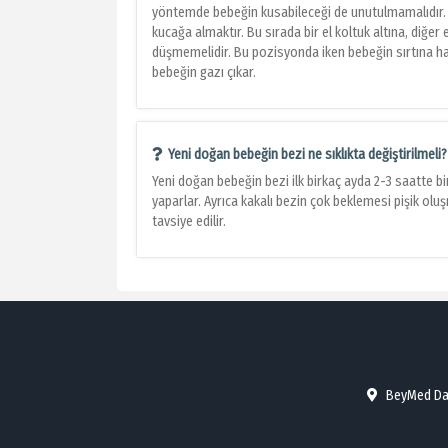
yöntemde bebeğin kusabileceği de unutulmamalıdır. B
kucağa almaktır. Bu sırada bir el koltuk altına, diğer
düşmemelidir. Bu pozisyonda iken bebeğin sırtına hafi
bebeğin gazı çıkar.
Yeni doğan bebeğin bezi ne sıklıkta değiştirilmeli?
Yeni doğan bebeğin bezi ilk birkaç ayda 2-3 saatte bi
yaparlar. Ayrıca kakalı bezin çok beklemesi pişik olu
tavsiye edilir.
BeyMed Danı