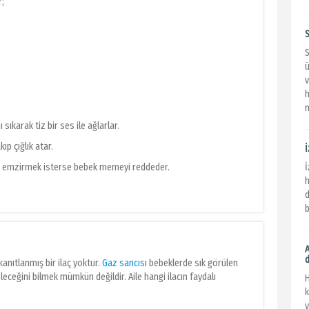
r;
S
S
ü
n
sıkarak tiz bir ses ile ağlarlar.
p çığlık atar.
e emzirmek isterse bebek memeyi reddeder.
h
d
b
anıtlanmış bir ilaç yoktur.
Gaz sancısı
bebeklerde sık görülen
eleceğini bilmek mümkün değildir. Aile hangi ilacın faydalı
k