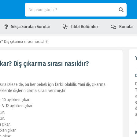
Sıkça Sorulan Sorular
Tıbbi Bölümler
Konular
? Diş çıkarma sırası nasıldır?
kar? Diş çıkarma sırası nasıldır?
ra izlese de, bu her bebek için farklı olabilir. Yani diş çıkarma
beklerde dişlerin çıkma sırası verilmiştir.
a
6-10 aylıkken çıkar.
e
 8-12 aylıkken çıkar.
d
kar.
a
kar.
 çıkar.
kken çıkar.
n çıkar.