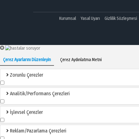
Kurumsal
Yasal Uyarı
Gizlilik Sözleşmesi
Çerez Ayarlarını Düzenleyin
Çerez Aydınlatma Metni
Zorunlu Çerezler
Analitik/Performans Çerezleri
İşlevsel Çerezler
Reklam/Pazarlama Çerezleri