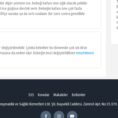
T
ir diğer yöntem ise, bebeği kafası öne eğik olacak şekilde
 el ise göğüse destek verir. Bebeğin kafası öne çok fazla
s
fçe vurulur ya da sırtı ovalanır. Bir süre sonra genellikle
t
d
r değiştirilmelidir. Çünkü bebekler bu dönemde çok sık idrar
şmasına da neden olur. Bebeğin bezi değiştirildikten
emzirilmesi
SSS
Konular
Makaleler
Bölümler
şmanlık ve Sağlık Hizmetleri Ltd. Şti. Başvekil Caddesi, Zümrüt Apt, No:31, D:11,