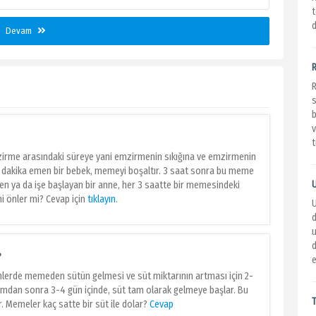
t
d
Devam
v
t
mzirme arasındaki süreye yani emzirmenin sıkığına ve emzirmenin
 20 dakika emen bir bebek, memeyi boşaltır. 3 saat sonra bu meme
n ya da işe başlayan bir anne, her 3 saatte bir memesindeki
 önler mi? Cevap için
tıklayın
.
d
?
e
lerde memeden sütün gelmesi ve süt miktarının artması için 2-
ğumdan sonra 3-4 gün içinde, süt tam olarak gelmeye başlar. Bu
. Memeler kaç satte bir süt ile dolar?
Cevap