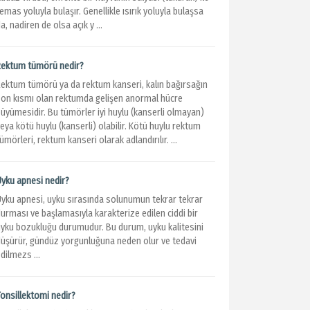
emas yoluyla bulaşır. Genellikle ısırık yoluyla bulaşsa
a, nadiren de olsa açık y ...
Rektum tümörü nedir?
Rektum tümörü ya da rektum kanseri, kalın bağırsağın
son kısmı olan rektumda gelişen anormal hücre
büyümesidir. Bu tümörler iyi huylu (kanserli olmayan)
eya kötü huylu (kanserli) olabilir. Kötü huylu rektum
ümörleri, rektum kanseri olarak adlandırılır. ...
Uyku apnesi nedir?
Uyku apnesi, uyku sırasında solunumun tekrar tekrar
urması ve başlamasıyla karakterize edilen ciddi bir
uyku bozukluğu durumudur. Bu durum, uyku kalitesini
düşürür, gündüz yorgunluğuna neden olur ve tedavi
dilmezs ...
Tonsillektomi nedir?