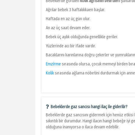
Bebeklerde görülen
kolik ağrısının belirtileri
şunlardı
Ağrılar bebek 3 haftalıkkaen başlar.
Haftada en az üç gün olur.
An az üç saat devam eder.
Bebek üç aylık olduğunda genellikle geriler.
Yüzlerinde acı bir ifade vardır.
Bacaklarını karınlarına doğru çekerler ve yumruklarını 
Emzirme
sırasında olursa, çocuk memeyi birden bırakı
Kolik
sırasında ağlama nöbetini durdurmak için ann
Bebeklerde gaz sancısı hangi ilaç ile giderilir?
Bebeklerde gaz sancısını gidermek için henüz etkisi k
sıkıntılı bir durumdur. Hangi ilacın hangi bebeğe iyi g
olduğuna inanıyorsa o ilaca devam edebilir.