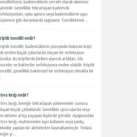
Tonsillektomi, bademciklerin cerrahi olarak alınması
şlemidir. Genellikle tekrarlayan bademcik
nfeksiyonları, uyku apnesi veya bademciklerin aşırı
üyümesi gibi durumlarda uygulanır. Tonsillektom ...
riptik tonsillit nedir?
riptik tonsillit, bademciklerin yüzeyinde bulunan kript
dı verilen küçük çukurlarda oluşan bir enfeksiyon
ürüdür. Bu kriptlerde biriken yiyecek artıkları, ölü
ücreler ve bakteriler enfeksiyona neden olabilir. Kriptik
onsillit, genellikle bakteriyel bir enfeksiyon olmakla bir
..
tres kırığı nedir?
Stres kırığı, kemiğe tekrarlayan yüklenmeler sonucu
luşan küçük çatlaklardır. Genellikle sporcularda veya
ni aktivite artışı yaşayan kişilerde görülür. Ayağınızdaki
tres kırığı, muhtemelen aşırı kullanım veya yanlış
eknikle yapılan bir aktiviteden kaynaklanmıştır. Tedavi,
ırığın şi ...