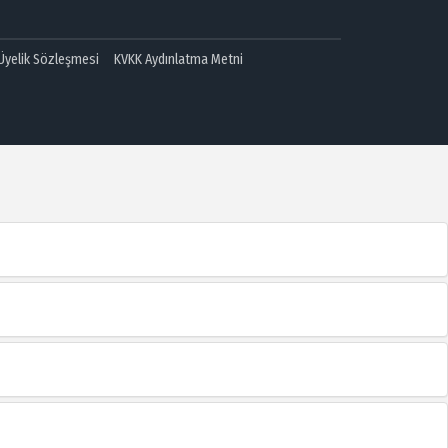
 Üyelik Sözleşmesi
KVKK Aydınlatma Metni