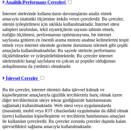
Analitik/Performans Çerezleri
İnternet sitelerinde kullanıcıların davranışlarını analiz etmek
amacıyla istatistiki ölçümüne imkân veren çerezlerdir. Bu çerezler,
sitenin iyileştirilmesi için sıklıkla kullanılmaktadır. İnternet sitesi
sahipleri tarafından, tekil ziyaretçilerin sayısını tahmin etmek,
trafiğin ölçülmesi, performansın optimizasyonu, bir internet
sayfasına götüren en önemli arama motoru anahtar kelimelerini tespit
etmek veya internet sitesinde gezinme durumunu izlemek gibi çeşitli
amaçlarla kullanılmaktadırlar. Bu sayede sitelerin performansı
ölçülebilmekte ve iyileştirilebilmektedir. Bu çerezler internet
sitelerindeki hangi sayfaların en çok/an az popüler olduğunun
anlaşılmasına da yardımcı olmaktadır.
İşlevsel Çerezler
Bu tür çerezler, internet sitemizi daha işlevsel kılmak ve
kişiselleştirme amaçlarıyla (gizlilik tercihleriniz hariç olmak üzere
diğer tercihlerinizin siteye tekrar girdiğinizde hatırlanmasını
sağlamak) kullanılmaktadır. Web sitesi veya uygulamalarda
(masaüstü, mobil veya IOT cihazlardaki uygulamalar da dâhil olmak
üzere) kullanılan kişiselleştirme ve tercihlerin hatırlanması amaçları
ile kullanılan çerezlerdir. Bu çerezler zorunlu çerezler dışında kalan
işlevsellikleri sağlama amacıyla kullanılmaktadır.