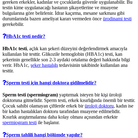
gereken erkekler, kadınlar ve çocuklarda güvenle uygulanabilir. Bu
testin kime uygulanacağı hastanın şikayetlerine ve muayene
bulgularına göre belirlenir. İdrar kaçırma, mesane sarkması gibi
durumlarında bazen ameliyat kararı vermeden önce
ürodinami testi
gerekebilir.
HbA1c testi nedir?
HbA1c testi
, açlık kan şekeri düzeyini değerlendirmek amacıyla
kullanılan bir testtir. Glikozile hemoglobin (HBA1c) testi, kan
şekerinin genellikle son 2-3 aydaki ortalama değeri hakkında bilgi
verir. HbA1c,
şeker hastalığı
tedavisinin takibinde kullanılan ana
testtir.
Sperm testi için hangi doktora gidilmelidir?
Sperm testi (spermiogram)
yaptırmak isteyen bir kişi üroloji
doktoruna gitmelidir. Sperm testi, erkek kısırlığında önemli bir testtir.
Çocuk sahibi olamayan çiftlerde erkek bir
üroloji doktoru
, kadın ise
bir kadın hastalıkları doktoru tarafından muayene edilmelidir.
Kısırlık araştırmalarına daha kolay olması açısından erkekte
spermiogram testi
ile başlanır.
Sperm tahlili hangi bölümde yapılır?