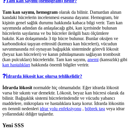
Tam kan sayımı (hemogram) nedir?
Tam kan sayımı, hemogram
olarak da bilinir. Damardan alınan
kandaki hücrelerin incelenmesi esasına dayanır. Hemogram, bir
kişinin genel sağlık durumu hakkında kabaca bilgi verir. Tam kan
sayımında adından da anlaşılacağı gibi, kan içerisinde bulunan
hücrelerin sayılarına ve bu hücreler ileilgili bazı ölçümlere
bakılır. Kan dolaşımında 3 tip hücre bulunur. Bunlar oksijen ve
karbondioksi taşıyan eritrositl (kırmızı kan hücreleri), vücudun
savunmasında rol oynayan bağışıklık sisteminde görevli lökosit
(beyaz kan hücreleri) ve kanın pıhtılaşmasını sağlayan trombosit
(kan pulcukları) hücreleridir. Tam kan sayımı,
anemi
(kansızlık) gibi
kan hastalıkları
hakkında önemli bilgiler veririr.
İdrarda lökosit kaç olursa tehlikelidir?
İdrarda lökosit
normalde hiç olmamalıdır. Eğer idrarda lökosit
varsa bir sıkıntı var demektir. Lökosit, beyaz kan hücresi olarak da
bilinir. Bağışıklık sistemi hücrelerindendir ve vücudu yabancı
maddelere, mikroplara ve hastalıklara karşı korur. İdrarda lökositin
en öenmli nedenleri
idrar yolu enfeksiyonu
,
böbrek taşı
veya idrar
yollarındaki ddiğer taşlardır.
Yeni SSS