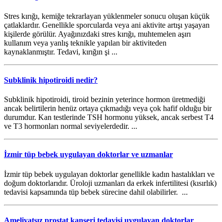
Stres kırığı, kemiğe tekrarlayan yüklenmeler sonucu oluşan küçük
çatlaklardır. Genellikle sporcularda veya ani aktivite artışı yaşayan
kişilerde görülür. Ayağınızdaki stres kırığı, muhtemelen aşırı
kullanım veya yanlış teknikle yapılan bir aktiviteden
kaynaklanmıştır. Tedavi, kırığın şi ...
Subklinik hipotiroidi nedir?
Subklinik hipotiroidi, tiroid bezinin yeterince hormon üretmediği
ancak belirtilerin henüz ortaya çıkmadığı veya çok hafif olduğu bir
durumdur. Kan testlerinde TSH hormonu yüksek, ancak serbest T4
ve T3 hormonları normal seviyelerdedir. ...
İzmir tüp bebek uygulayan doktorlar ve uzmanlar
İzmir tüp bebek uygulayan doktorlar genellikle kadın hastalıkları ve
doğum doktorlarıdır. Üroloji uzmanları da erkek infertilitesi (kısırlık)
tedavisi kapsamında tüp bebek sürecine dahil olabilirler. ...
Ameliyatsız prostat kanseri tedavisi uygulayan doktorlar