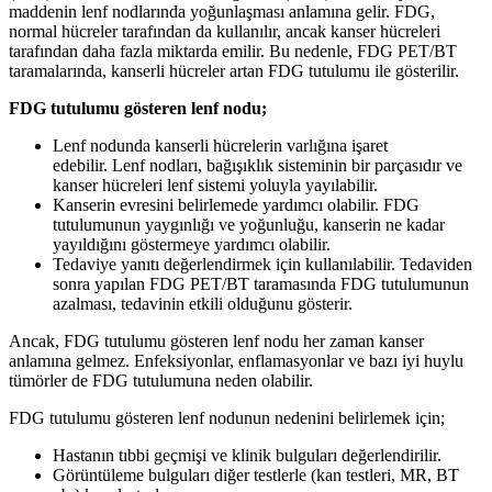
maddenin lenf nodlarında yoğunlaşması anlamına gelir. FDG,
normal hücreler tarafından da kullanılır, ancak kanser hücreleri
tarafından daha fazla miktarda emilir. Bu nedenle, FDG PET/BT
taramalarında, kanserli hücreler artan FDG tutulumu ile gösterilir.
FDG tutulumu gösteren lenf nodu;
Lenf nodunda kanserli hücrelerin varlığına işaret
edebilir. Lenf nodları, bağışıklık sisteminin bir parçasıdır ve
kanser hücreleri lenf sistemi yoluyla yayılabilir.
Kanserin evresini belirlemede yardımcı olabilir. FDG
tutulumunun yaygınlığı ve yoğunluğu, kanserin ne kadar
yayıldığını göstermeye yardımcı olabilir.
Tedaviye yanıtı değerlendirmek için kullanılabilir. Tedaviden
sonra yapılan FDG PET/BT taramasında FDG tutulumunun
azalması, tedavinin etkili olduğunu gösterir.
Ancak, FDG tutulumu gösteren lenf nodu her zaman kanser
anlamına gelmez. Enfeksiyonlar, enflamasyonlar ve bazı iyi huylu
tümörler de FDG tutulumuna neden olabilir.
FDG tutulumu gösteren lenf nodunun nedenini belirlemek için;
Hastanın tıbbi geçmişi ve klinik bulguları değerlendirilir.
Görüntüleme bulguları diğer testlerle (kan testleri, MR, BT