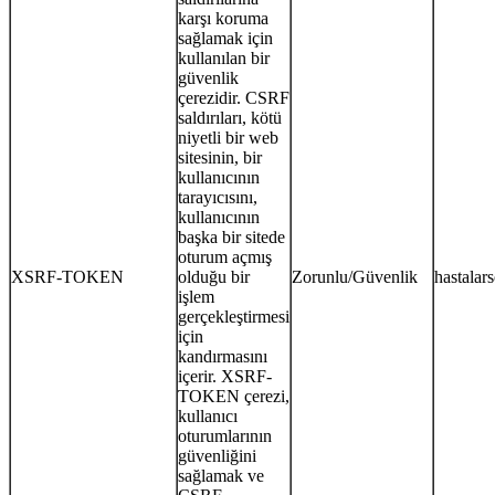
karşı koruma
sağlamak için
kullanılan bir
güvenlik
çerezidir. CSRF
saldırıları, kötü
niyetli bir web
sitesinin, bir
kullanıcının
tarayıcısını,
kullanıcının
başka bir sitede
oturum açmış
XSRF-TOKEN
olduğu bir
Zorunlu/Güvenlik
hastalar
işlem
gerçekleştirmesi
için
kandırmasını
içerir. XSRF-
TOKEN çerezi,
kullanıcı
oturumlarının
güvenliğini
sağlamak ve