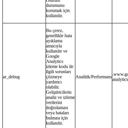
Oturum
durumunu
korumak için
kullanılır.
Bu çerez,
genellikle hata
ayıklama
amacıyla
kullanılır ve
Google
Analytics
izleme kodu ile
ilgili sorunları
.www.go
ar_debug
çözmeye
Analitik/Performans
analytic
yardımcı
olabilir.
Geliştiricilerin
analiz ve izleme
verilerini
doğrulaması
veya hataları
bulması için
kullanılır.