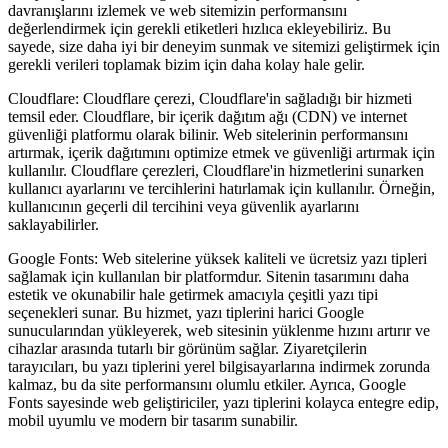
davranışlarını izlemek ve web sitemizin performansını
değerlendirmek için gerekli etiketleri hızlıca ekleyebiliriz. Bu
sayede, size daha iyi bir deneyim sunmak ve sitemizi geliştirmek için
gerekli verileri toplamak bizim için daha kolay hale gelir.
Cloudflare: Cloudflare çerezi, Cloudflare'in sağladığı bir hizmeti
temsil eder. Cloudflare, bir içerik dağıtım ağı (CDN) ve internet
güvenliği platformu olarak bilinir. Web sitelerinin performansını
artırmak, içerik dağıtımını optimize etmek ve güvenliği artırmak için
kullanılır. Cloudflare çerezleri, Cloudflare'in hizmetlerini sunarken
kullanıcı ayarlarını ve tercihlerini hatırlamak için kullanılır. Örneğin,
kullanıcının geçerli dil tercihini veya güvenlik ayarlarını
saklayabilirler.
Google Fonts: Web sitelerine yüksek kaliteli ve ücretsiz yazı tipleri
sağlamak için kullanılan bir platformdur. Sitenin tasarımını daha
estetik ve okunabilir hale getirmek amacıyla çeşitli yazı tipi
seçenekleri sunar. Bu hizmet, yazı tiplerini harici Google
sunucularından yükleyerek, web sitesinin yüklenme hızını artırır ve
cihazlar arasında tutarlı bir görünüm sağlar. Ziyaretçilerin
tarayıcıları, bu yazı tiplerini yerel bilgisayarlarına indirmek zorunda
kalmaz, bu da site performansını olumlu etkiler. Ayrıca, Google
Fonts sayesinde web geliştiriciler, yazı tiplerini kolayca entegre edip,
mobil uyumlu ve modern bir tasarım sunabilir.