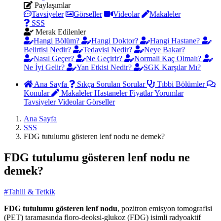
Paylaşımlar
Tavsiyeler
Görseller
Videolar
Makaleler
SSS
Merak Edilenler
Hangi Bölüm?
Hangi Doktor?
Hangi Hastane?
Belirtisi Nedir?
Tedavisi Nedir?
Neye Bakar?
Nasıl Geçer?
Ne Geçirir?
Normali Kaç Olmalı?
Ne İyi Gelir?
Yan Etkisi Nedir?
SGK Karşılar Mı?
Ana Sayfa
Sıkça Sorulan Sorular
Tıbbi Bölümler
Konular
Makaleler
Hastaneler
Fiyatlar
Yorumlar
Tavsiyeler
Videolar
Görseller
Ana Sayfa
SSS
FDG tutulumu gösteren lenf nodu ne demek?
FDG tutulumu gösteren lenf nodu ne
demek?
#Tahlil & Tetkik
FDG tutulumu gösteren lenf nodu
, pozitron emisyon tomografisi
(PET) taramasında floro-deoksi-glukoz (FDG) isimli radyoaktif