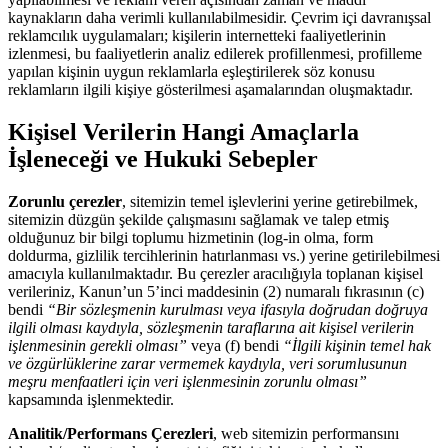
kaynakların daha verimli kullanılabilmesidir. Çevrim içi davranışsal
reklamcılık uygulamaları; kişilerin internetteki faaliyetlerinin
izlenmesi, bu faaliyetlerin analiz edilerek profillenmesi, profilleme
yapılan kişinin uygun reklamlarla eşleştirilerek söz konusu
reklamların ilgili kişiye gösterilmesi aşamalarından oluşmaktadır.
Kişisel Verilerin Hangi Amaçlarla
İşleneceği ve Hukuki Sebepler
Zorunlu çerezler
, sitemizin temel işlevlerini yerine getirebilmek,
sitemizin düzgün şekilde çalışmasını sağlamak ve talep etmiş
olduğunuz bir bilgi toplumu hizmetinin (log-in olma, form
doldurma, gizlilik tercihlerinin hatırlanması vs.) yerine getirilebilmesi
amacıyla kullanılmaktadır. Bu çerezler aracılığıyla toplanan kişisel
verileriniz, Kanun’un 5’inci maddesinin (2) numaralı fıkrasının (c)
bendi
“Bir sözleşmenin kurulması veya ifasıyla doğrudan doğruya
ilgili olması kaydıyla, sözleşmenin taraflarına ait kişisel verilerin
işlenmesinin gerekli olması”
veya (f) bendi
“İlgili kişinin temel hak
ve özgürlüklerine zarar vermemek kaydıyla, veri sorumlusunun
meşru menfaatleri için veri işlenmesinin zorunlu olması”
kapsamında işlenmektedir.
Analitik/Performans Çerezleri
, web sitemizin performansını