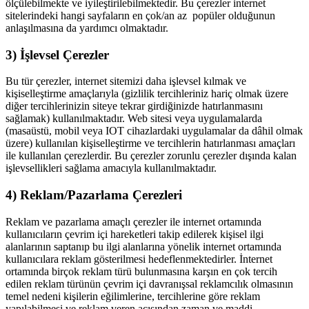
ölçülebilmekte ve iyileştirilebilmektedir. Bu çerezler internet
sitelerindeki hangi sayfaların en çok/an az popüler olduğunun
anlaşılmasına da yardımcı olmaktadır.
3) İşlevsel Çerezler
Bu tür çerezler, internet sitemizi daha işlevsel kılmak ve
kişiselleştirme amaçlarıyla (gizlilik tercihleriniz hariç olmak üzere
diğer tercihlerinizin siteye tekrar girdiğinizde hatırlanmasını
sağlamak) kullanılmaktadır. Web sitesi veya uygulamalarda
(masaüstü, mobil veya IOT cihazlardaki uygulamalar da dâhil olmak
üzere) kullanılan kişiselleştirme ve tercihlerin hatırlanması amaçları
ile kullanılan çerezlerdir. Bu çerezler zorunlu çerezler dışında kalan
işlevsellikleri sağlama amacıyla kullanılmaktadır.
4) Reklam/Pazarlama Çerezleri
Reklam ve pazarlama amaçlı çerezler ile internet ortamında
kullanıcıların çevrim içi hareketleri takip edilerek kişisel ilgi
alanlarının saptanıp bu ilgi alanlarına yönelik internet ortamında
kullanıcılara reklam gösterilmesi hedeflenmektedirler. İnternet
ortamında birçok reklam türü bulunmasına karşın en çok tercih
edilen reklam türünün çevrim içi davranışsal reklamcılık olmasının
temel nedeni kişilerin eğilimlerine, tercihlerine göre reklam
yapılabilmesi ve reklam veren açısından zaman ve maddi