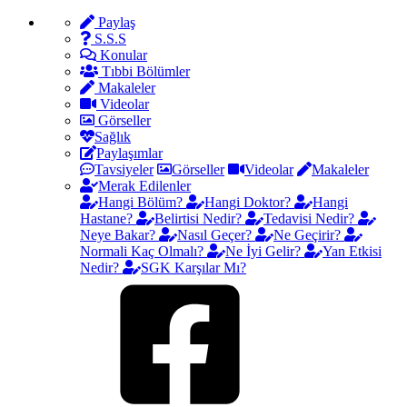
Paylaş
S.S.S
Konular
Tıbbi Bölümler
Makaleler
Videolar
Görseller
Sağlık
Paylaşımlar
Tavsiyeler
Görseller
Videolar
Makaleler
Merak Edilenler
Hangi Bölüm?
Hangi Doktor?
Hangi
Hastane?
Belirtisi Nedir?
Tedavisi Nedir?
Neye Bakar?
Nasıl Geçer?
Ne Geçirir?
Normali Kaç Olmalı?
Ne İyi Gelir?
Yan Etkisi
Nedir?
SGK Karşılar Mı?