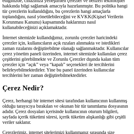
ettiğinizde, cihazınıza yerleştirilen çerezler ve benzeri teknolojiler
hakkında bilgi sağlamak amacıyla hazırlanmıştır. Bu politika hangi
tür çerezlerin kullanıldığını, bu çerezlerin hangi amaçlarla
toplandığını, nasıl yönetilebileceğini ve KVKK(Kişisel Verilerin
Korunması Kanunu) kapsamında haklarınızı nasıl
kullanabileceğinizi açıklamaktadır.
İnternet sitemizde kullandığımız, zorunlu çerezler haricindeki
çerezler için, kullanıcıların açık rızaları alınmakta ve istedikleri
zaman rızalarını değiştirebilme olanağı sağlanmaktadır. Kullanıcılar
çerez yönetim paneli üzerinden, internet sitemizde kullanılan çerez
çeşitlerini görebilmekte ve Zorunlu Çerezler dışında kalan tüm
çerezler için “açık” veya “kapalı” seçenekleri ile tercihlerini
belirleyebilmektedirler. Yine bu panel üzerinden kullanıcılar
tercihlerini her zaman değiştirebilmektedirler.
Çerez Nedir?
Çerez, herhangi bir internet sitesi tarafından kullanıcının kullanmış
olduğu tarayıcıya bırakılan ve okunan bir tür tanımlama dosyasının
adıdır. Çerez dosyaları içerisinde kullanıcının oturum bilgileri,
sayfada içerik tüketimi süresi, içerik tüketim alışkanlığı gibi çeşitli
veriler saklanır.
Çerezlerimiz, internet sitelerimizi kullanmanız sırasında size