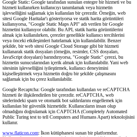
Google Static: Google tarafından sunulan entegre bir hizmeti ve bu
hizmeti kullanırken kullanıcıyı tanımlamak veya hizmetin
işlevselliğini sağlamak için kullanılan bir çerezdir. Örneğin, web
sitesi Google Haritalar'ı gösteriyorsa ve statik harita görüntüleri
kullanıyorsa, "Google Static Maps API" adı verilen bir Google
hizmetini kullanıyor olabilir. Bu API, statik harita görüntülerini
almak için kullanılırken, çerezler genellikle kullanıcı tercihlerini
veya önceki etkileşimleri hatırlamak için kullanılabilir. Benzer
şekilde, bir web sitesi Google Cloud Storage gibi bir hizmeti
kullanarak statik dosyaları (örneğin, resimler, CSS dosyaları,
JavaScript dosyaları) barındırıyorsa, "Google Static" çerezi, bu
hizmetin sunucularından içerik almak için kullanılabilir. Yani web
sitesinin işlevselliğini iyileştirmek, kullanıcı deneyimini
kişiselleştirmek veya hizmetin doğru bir şekilde çalışmasını
sağlamak için bu çerez kullanılabilir.
Google Recaptcha: Google tarafından kullanılan ve reCAPTCHA
hizmeti ile ilişkilendirilen bir çerezdir. reCAPTCHA, web
sitelerindeki spam ve otomatik bot saldırılarını engellemek için
kullanılan bir güvenlik hizmetidir. Kullanıcıların insan olup
olmadığını doğrulamak için CAPTCHA (Completely Automated
Public Turing test to tell Computers and Humans Apart) teknolojisini
kullanır.
www.flaticon.com
: İkon kütüphanesi sunan bir platformdur.