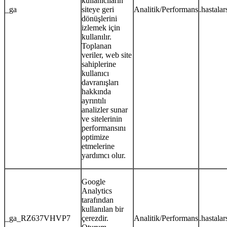
kullanıcıların
_ga
siteye geri
Analitik/Performans
.hastala
dönüşlerini
izlemek için
kullanılır.
Toplanan
veriler, web site
sahiplerine
kullanıcı
davranışları
hakkında
ayrıntılı
analizler sunar
ve sitelerinin
performansını
optimize
etmelerine
yardımcı olur.
Google
Analytics
tarafından
kullanılan bir
_ga_RZ637VHVP7
çerezdir.
Analitik/Performans
.hastala