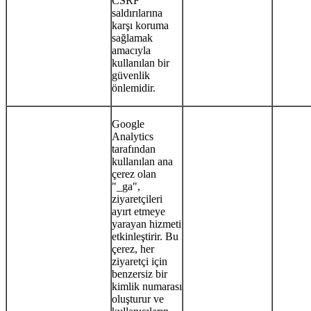
CSRF
saldırılarına
karşı koruma
sağlamak
amacıyla
kullanılan bir
güvenlik
önlemidir.
Google
Analytics
tarafından
kullanılan ana
çerez olan
"_ga",
ziyaretçileri
ayırt etmeye
yarayan hizmeti
etkinleştirir. Bu
çerez, her
ziyaretçi için
benzersiz bir
kimlik numarası
oluşturur ve