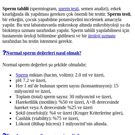
Sperm tahlili
(spermiogram,
sperm testi
, semen analizi), erkek
kısırlığında ilk yapılması gereken çok önemli bir testtir.
Sperm testi
,
bir erkeğin, çocuk yapabilme potansiyelini incelemek amacıyla
yapılır. Bu test labaratuvarda mikroskop altında mikrobiyoloji ya da
biokimya uzmanı tarafından yapılır. Sperm tahlili yapılabilmesi için
hastanenin üroloji bölümüne gidilmesi ve bir
üroloji uzmanı
tarafından bu testin istenmesi gerekir.
Normal sperm değerleri nasıl olmalı?
Normal sperm değerleri şu şekilde olmalıdır;
Sperm
miktarı (hacim, volüm): 2.0 ml ve üzeri,
pH 7.2 ve üzeri,
Her 1 ml’de bulunan sperm sayısı (konsantrasyon): 15
milyon/ml ve üzeri,
Toplam (total) sperm sayısı: 30 milyon/ml ve üzeri,
Hareketlilik (motilite): %50 ve üzeri, A+B derecesinde
hareket veya A derecesinde %25 ve üzeri
Şekil (morfoloji): %4 ve üzeri (Kruger Kriterlerine göre),
Canlılık (viability): %75 ve üzeri,
Lökosit (iltihap hücresi) 1 milyon/ml’nin altında.