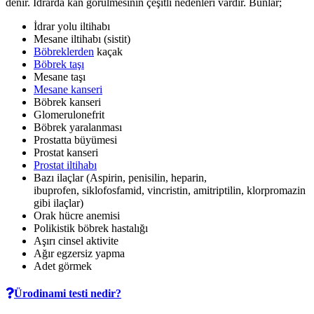
denir. İdrarda kan görülmesinin çeşitli nedenleri vardır. Bunlar;
İdrar yolu iltihabı
Mesane iltihabı (sistit)
Böbreklerden
kaçak
Böbrek taşı
Mesane taşı
Mesane kanseri
Böbrek kanseri
Glomerulonefrit
Böbrek yaralanması
Prostatta büyümesi
Prostat kanseri
Prostat iltihabı
Bazı ilaçlar (Aspirin, penisilin, heparin,
ibuprofen, siklofosfamid, vincristin, amitriptilin, klorpromazin
gibi ilaçlar)
Orak hücre anemisi
Polikistik böbrek hastalığı
Aşırı cinsel aktivite
Ağır egzersiz yapma
Adet görmek
Ürodinami testi nedir?