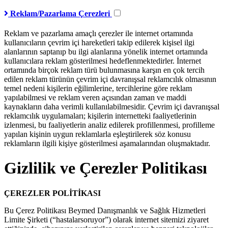
Reklam/Pazarlama Çerezleri
Reklam ve pazarlama amaçlı çerezler ile internet ortamında
kullanıcıların çevrim içi hareketleri takip edilerek kişisel ilgi
alanlarının saptanıp bu ilgi alanlarına yönelik internet ortamında
kullanıcılara reklam gösterilmesi hedeflenmektedirler. İnternet
ortamında birçok reklam türü bulunmasına karşın en çok tercih
edilen reklam türünün çevrim içi davranışsal reklamcılık olmasının
temel nedeni kişilerin eğilimlerine, tercihlerine göre reklam
yapılabilmesi ve reklam veren açısından zaman ve maddi
kaynakların daha verimli kullanılabilmesidir. Çevrim içi davranışsal
reklamcılık uygulamaları; kişilerin internetteki faaliyetlerinin
izlenmesi, bu faaliyetlerin analiz edilerek profillenmesi, profilleme
yapılan kişinin uygun reklamlarla eşleştirilerek söz konusu
reklamların ilgili kişiye gösterilmesi aşamalarından oluşmaktadır.
Gizlilik ve Çerezler Politikası
ÇEREZLER POLİTİKASI
Bu Çerez Politikası Beymed Danışmanlık ve Sağlık Hizmetleri
Limite Şirketi (“hastalarsoruyor”) olarak internet sitemizi ziyaret