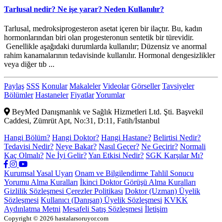
Tarlusal nedir? Ne işe yarar? Neden Kullanılır?
Tarlusal, medroksiprogesteron asetat içeren bir ilaçtır. Bu, kadın
hormonlarından biri olan progesteronun sentetik bir türevidir.
Genellikle aşağıdaki durumlarda kullanılır; Düzensiz ve anormal
rahim kanamalarının tedavisinde kullanılır. Hormonal dengesizlikler
veya diğer tıb ...
Paylaş
SSS
Konular
Makaleler
Videolar
Görseller
Tavsiyeler
Bölümler
Hastaneler
Fiyatlar
Yorumlar
BeyMed Danışmanlık ve Sağlık Hizmetleri Ltd. Şti. Başvekil
Caddesi, Zümrüt Apt, No:31, D:11, Fatih/İstanbul
Hangi Bölüm?
Hangi Doktor?
Hangi Hastane?
Belirtisi Nedir?
Tedavisi Nedir?
Neye Bakar?
Nasıl Geçer?
Ne Geçirir?
Normali
Kaç Olmalı?
Ne İyi Gelir?
Yan Etkisi Nedir?
SGK Karşılar Mı?
Kurumsal
Yasal Uyarı
Onam ve Bilgilendirme
Tahlil Sonucu
Yorumu Alma Kuralları
İkinci Doktor Görüşü Alma Kuralları
Gizlilik Sözleşmesi
Çerezler Politikası
Doktor (Uzman) Üyelik
Sözleşmesi
Kullanıcı (Danışan) Üyelik Sözleşmesi
KVKK
Aydınlatma Metni
Mesafeli Satış Sözleşmesi
İletişim
Copyright © 2026 hastalarsoruyor.com