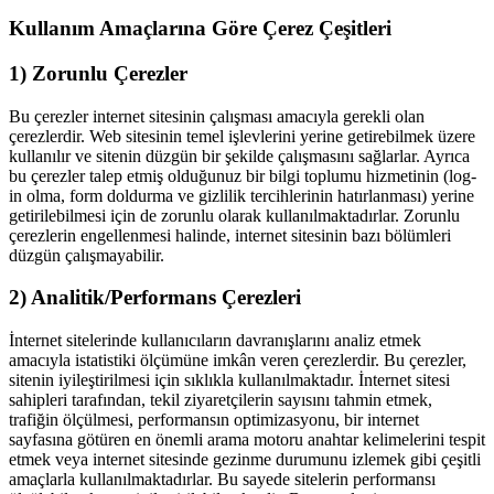
Kullanım Amaçlarına Göre Çerez Çeşitleri
1) Zorunlu Çerezler
Bu çerezler internet sitesinin çalışması amacıyla gerekli olan
çerezlerdir. Web sitesinin temel işlevlerini yerine getirebilmek üzere
kullanılır ve sitenin düzgün bir şekilde çalışmasını sağlarlar. Ayrıca
bu çerezler talep etmiş olduğunuz bir bilgi toplumu hizmetinin (log-
in olma, form doldurma ve gizlilik tercihlerinin hatırlanması) yerine
getirilebilmesi için de zorunlu olarak kullanılmaktadırlar. Zorunlu
çerezlerin engellenmesi halinde, internet sitesinin bazı bölümleri
düzgün çalışmayabilir.
2) Analitik/Performans Çerezleri
İnternet sitelerinde kullanıcıların davranışlarını analiz etmek
amacıyla istatistiki ölçümüne imkân veren çerezlerdir. Bu çerezler,
sitenin iyileştirilmesi için sıklıkla kullanılmaktadır. İnternet sitesi
sahipleri tarafından, tekil ziyaretçilerin sayısını tahmin etmek,
trafiğin ölçülmesi, performansın optimizasyonu, bir internet
sayfasına götüren en önemli arama motoru anahtar kelimelerini tespit
etmek veya internet sitesinde gezinme durumunu izlemek gibi çeşitli
amaçlarla kullanılmaktadırlar. Bu sayede sitelerin performansı