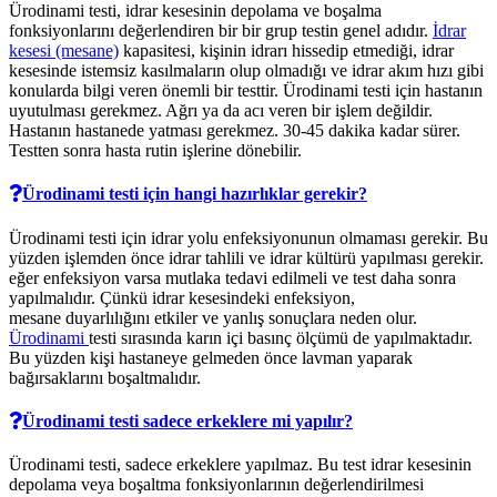
Ürodinami testi, idrar kesesinin depolama ve boşalma
fonksiyonlarını değerlendiren bir bir grup testin genel adıdır.
İdrar
kesesi (mesane)
kapasitesi, kişinin idrarı hissedip etmediği, idrar
kesesinde istemsiz kasılmaların olup olmadığı ve idrar akım hızı gibi
konularda bilgi veren önemli bir testtir. Ürodinami testi için hastanın
uyutulması gerekmez. Ağrı ya da acı veren bir işlem değildir.
Hastanın hastanede yatması gerekmez. 30-45 dakika kadar sürer.
Testten sonra hasta rutin işlerine dönebilir.
Ürodinami testi için hangi hazırlıklar gerekir?
Ürodinami testi için idrar yolu enfeksiyonunun olmaması gerekir. Bu
yüzden işlemden önce idrar tahlili ve idrar kültürü yapılması gerekir.
eğer enfeksiyon varsa mutlaka tedavi edilmeli ve test daha sonra
yapılmalıdır. Çünkü idrar kesesindeki enfeksiyon,
mesane duyarlılığını etkiler ve yanlış sonuçlara neden olur.
Ürodinami
testi sırasında karın içi basınç ölçümü de yapılmaktadır.
Bu yüzden kişi hastaneye gelmeden önce lavman yaparak
bağırsaklarını boşaltmalıdır.
Ürodinami testi sadece erkeklere mi yapılır?
Ürodinami testi, sadece erkeklere yapılmaz. Bu test idrar kesesinin
depolama veya boşaltma fonksiyonlarının değerlendirilmesi