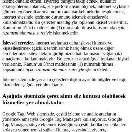
izlemek/analiz etmek, ziyaretçi trafiğini takip etmek, kullanıcı
etkileşimlerini anlamak, site performansını ölçmek, internet sayfasına
götüren en önemli arama motoru anahtar kelimelerini tespit etmek,
internet sitesinde gezinme durumunu izlemek amaçlarıyla
kullanılmaktadır. Bu çerezler aracılığıyla toplanan kişisel verileriniz,
Kanun’un 5’inci maddesinin (1) numaralı fıkrası kapsamında
açık
rızanızın alınması suretiyle
işlenmektedir.
İşlevsel çerezler,
internet sayfamızı daha işlevsel kılmak ve
kişiselleştirmek (gizlilik tercihleriniz hariç olmak üzere diğer
tercihlerinizin siteye tekrar girdiğinizde hatırlanmasını sağlamak)
amaçlarıyla kullanılmaktadır. Bu çerezler aracılığıyla toplanan kişisel
verileriniz, Kanun’un 5’inci maddesinin (1) numaralı fıkrası
kapsamında
açık rızanızın alınması suretiyle
işlenmektedir.
İnternet sitemizde yer alan çerezlere ilişkin ayrıntılı bilgiler ve bağlı
hizmetler aşağıda yer almaktadır:
Aşağıda sitemizde çerez alımı söz konusu olabilecek
hizmetler yer almaktadır:
Google Tag: Web sitemizde, çeşitli izleme ve analiz araçlarını
yönetmek amacıyla Google Tag Manager'ı kullanıyoruz. Google
Tag Manager, siteye eklemek istediğimiz çeşitli kodları ve etiketleri
kolayca yönetmemizi sağlar. Bu araç sayesinde, ziyaretçi