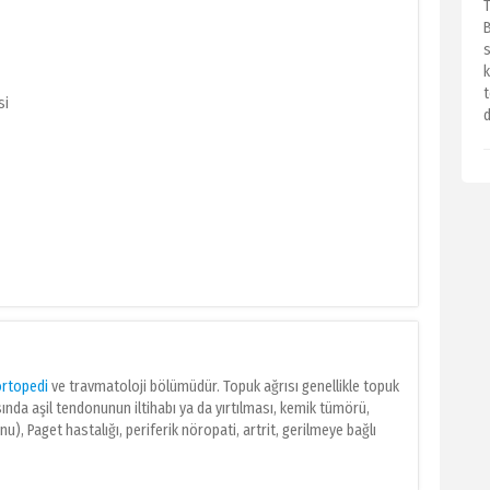
T
s
t
si
d
ortopedi
ve travmatoloji bölümüdür. Topuk ağrısı genellikle topuk
sında aşil tendonunun iltihabı ya da yırtılması, kemik tümörü,
u), Paget hastalığı, periferik nöropati, artrit, gerilmeye bağlı