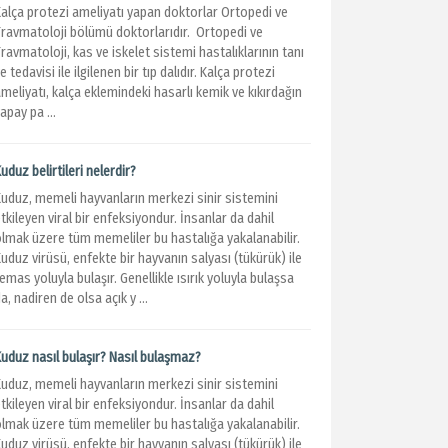
Kalça protezi ameliyatı yapan doktorlar Ortopedi ve
Travmatoloji bölümü doktorlarıdır. Ortopedi ve
ravmatoloji, kas ve iskelet sistemi hastalıklarının tanı
e tedavisi ile ilgilenen bir tıp dalıdır. Kalça protezi
meliyatı, kalça eklemindeki hasarlı kemik ve kıkırdağın
apay pa ...
uduz belirtileri nelerdir?
Kuduz, memeli hayvanların merkezi sinir sistemini
tkileyen viral bir enfeksiyondur. İnsanlar da dahil
olmak üzere tüm memeliler bu hastalığa yakalanabilir.
uduz virüsü, enfekte bir hayvanın salyası (tükürük) ile
emas yoluyla bulaşır. Genellikle ısırık yoluyla bulaşsa
a, nadiren de olsa açık y ...
Kuduz nasıl bulaşır? Nasıl bulaşmaz?
Kuduz, memeli hayvanların merkezi sinir sistemini
tkileyen viral bir enfeksiyondur. İnsanlar da dahil
olmak üzere tüm memeliler bu hastalığa yakalanabilir.
uduz virüsü, enfekte bir hayvanın salyası (tükürük) ile