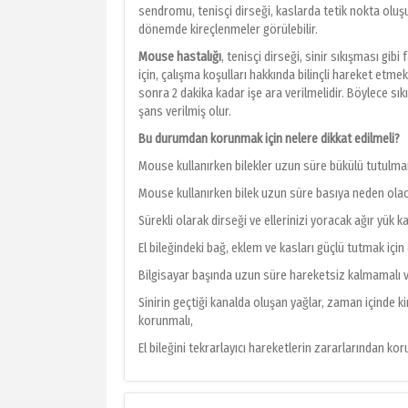
sendromu, tenisçi dirseği, kaslarda tetik nokta oluş
dönemde kireçlenmeler görülebilir.
Mouse hastalığı
, tenisçi dirseği, sinir sıkışması gib
için, çalışma koşulları hakkında bilinçli hareket etme
sonra 2 dakika kadar işe ara verilmelidir. Böylece sı
şans verilmiş olur.
Bu durumdan korunmak için nelere dikkat edilmeli?
Mouse kullanırken bilekler uzun süre bükülü tutulma
Mouse kullanırken bilek uzun süre basıya neden olac
Sürekli olarak dirseği ve ellerinizi yoracak ağır yük k
El bileğindeki bağ, eklem ve kasları güçlü tutmak için
Bilgisayar başında uzun süre hareketsiz kalmamalı ve
Sinirin geçtiği kanalda oluşan yağlar, zaman içinde ki
korunmalı,
El bileğini tekrarlayıcı hareketlerin zararlarından korum