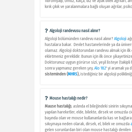
fibromyalji, omuz, kalça, diz ve ayak bilek ağrıları, am
kırık çıkık ve yaralanmalara bağlı oluşan ağrılar, psiko
Algoloji randevusu nasıl alınır?
Algoloji bölümünden randevu nasıl alınır?
Algoloji
ağr
hastalara bakar. Devlet hastanelerinde ya da üniver
olamaz. Algoloji doktorundan randevu almak için ilk ön
ekletmeniz gereklidir. Bunun için ilk önce şikayetinize
Doktorunuz uygun görürse sizi, yeşil listeye (takipli 
sonra yapmanız gereken şey,
Alo 182
' yi aramak ya 
sisteminden (
MHRS
),
istediğiniz bir algoloji polikli
Mouse hastalığı nedir?
Mause hastalığı
, aslında el bileğindeki sinirin sıkış
yapılan hareketler, elde, bilekte, dirsek ve omuzda ci
başında olan ve mouse kullananlarda kas ve bağlara o
sıkışmaya neden olarak, dirsek, el, bilek ve omuzda
gelen sorunlardan biri olan mouse hastalığı denilen d