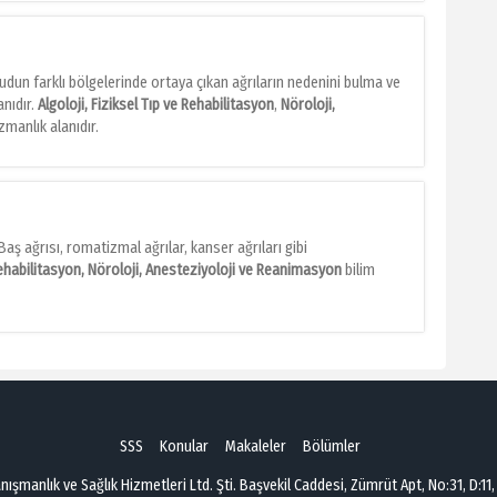
Vücudun farklı bölgelerinde ortaya çıkan ağrıların nedenini bulma ve
anıdır.
Algoloji, Fiziksel Tıp ve Rehabilitasyon
,
Nöroloji,
uzmanlık alanıdır.
r. Baş ağrısı, romatizmal ağrılar, kanser ağrıları gibi
Rehabilitasyon, Nöroloji, Anesteziyoloji ve Reanimasyon
bilim
SSS
Konular
Makaleler
Bölümler
şmanlık ve Sağlık Hizmetleri Ltd. Şti. Başvekil Caddesi, Zümrüt Apt, No:31, D:11,