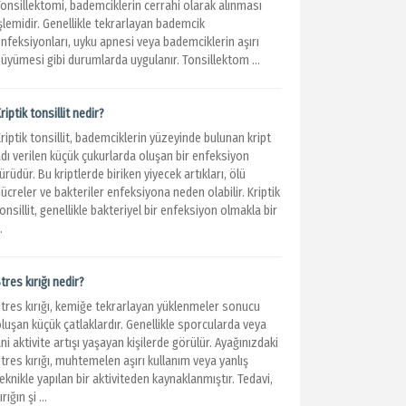
Tonsillektomi, bademciklerin cerrahi olarak alınması
şlemidir. Genellikle tekrarlayan bademcik
nfeksiyonları, uyku apnesi veya bademciklerin aşırı
üyümesi gibi durumlarda uygulanır. Tonsillektom ...
riptik tonsillit nedir?
riptik tonsillit, bademciklerin yüzeyinde bulunan kript
dı verilen küçük çukurlarda oluşan bir enfeksiyon
ürüdür. Bu kriptlerde biriken yiyecek artıkları, ölü
ücreler ve bakteriler enfeksiyona neden olabilir. Kriptik
onsillit, genellikle bakteriyel bir enfeksiyon olmakla bir
..
tres kırığı nedir?
Stres kırığı, kemiğe tekrarlayan yüklenmeler sonucu
luşan küçük çatlaklardır. Genellikle sporcularda veya
ni aktivite artışı yaşayan kişilerde görülür. Ayağınızdaki
tres kırığı, muhtemelen aşırı kullanım veya yanlış
eknikle yapılan bir aktiviteden kaynaklanmıştır. Tedavi,
ırığın şi ...