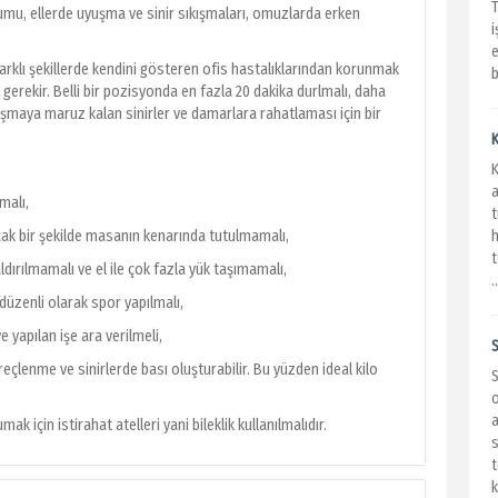
umu, ellerde uyuşma ve sinir sıkışmaları, omuzlarda erken
i
e
i farklı şekillerde kendini gösteren ofis hastalıklarından korunmak
b
k gerekir. Belli bir pozisyonda en fazla 20 dakika durlmalı, daha
kışmaya maruz kalan sinirler ve damarlara rahatlaması için bir
K
K
a
malı,
t
ak bir şekilde masanın kenarında tutulmamalı,
h
t
aldırılmamalı ve el ile çok fazla yük taşımamalı,
.
 düzenli olarak spor yapılmalı,
 yapılan işe ara verilmeli,
S
reçlenme ve sinirlerde bası oluşturabilir. Bu yüzden ideal kilo
o
a
ak için istirahat atelleri yani bileklik kullanılmalıdır.
s
t
k