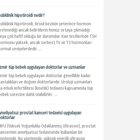
ubklinik hipotiroidi nedir?
ubklinik hipotiroidi, tiroid bezinin yeterince hormon
retmediği ancak belirtilerin henüz ortaya çıkmadığı
veya çok hafif olduğu bir durumdur. Kan testlerinde TSH
hormonu yüksek, ancak serbest T4 ve T3 hormonları
ormal seviyelerdedir. ...
İzmir tüp bebek uygulayan doktorlar ve uzmanlar
İzmir tüp bebek uygulayan doktorlar genellikle kadın
astalıkları ve doğum doktorlarıdır. Üroloji uzmanları
a erkek infertilitesi (kısırlık) tedavisi kapsamında tüp
ebek sürecine dahil olabilirler. ...
Ameliyatsız prostat kanseri tedavisi uygulayan
doktorlar
HIFU (Yüksek Yoğunluklu Odaklanmış Ultrason), prostat
anserinin ameliyatsız tedavisinde kullanılan bir
yöntemdir. Bu yöntemde, yüksek enerjili ultrason