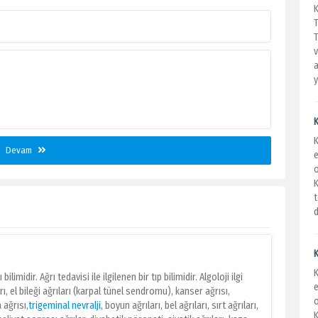
T
v
a
y
K
Devam
e
K
t
d
 bilimidir. Ağrı tedavisi ile ilgilenen bir tıp bilimidir. Algoloji ilgi
e
rı, el bileği ağrıları (karpal tünel sendromu), kanser ağrısı,
 ağrısı,
trigeminal nevralji
, boyun ağrıları, bel ağrıları, sırt ağrıları,
K