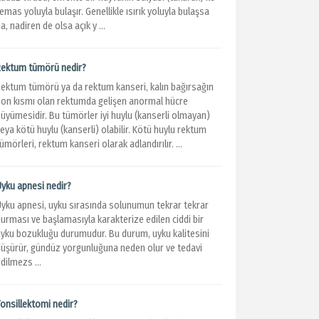
emas yoluyla bulaşır. Genellikle ısırık yoluyla bulaşsa
a, nadiren de olsa açık y ...
Rektum tümörü nedir?
Rektum tümörü ya da rektum kanseri, kalın bağırsağın
son kısmı olan rektumda gelişen anormal hücre
büyümesidir. Bu tümörler iyi huylu (kanserli olmayan)
eya kötü huylu (kanserli) olabilir. Kötü huylu rektum
ümörleri, rektum kanseri olarak adlandırılır. ...
Uyku apnesi nedir?
Uyku apnesi, uyku sırasında solunumun tekrar tekrar
urması ve başlamasıyla karakterize edilen ciddi bir
uyku bozukluğu durumudur. Bu durum, uyku kalitesini
düşürür, gündüz yorgunluğuna neden olur ve tedavi
dilmezs ...
Tonsillektomi nedir?