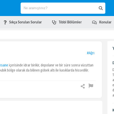
Sıkça Sorulan Sorular
Tıbbi Bölümler
Konular
#Ağrı
esane
içerisinde idrar birikir, depolanır ve bir süre sonra vücuttan
bik bölge olarak da bilinen göbek altı ile kasıklarda hissedilir.
a
e
d
a