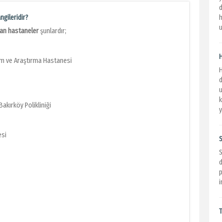
d
ngileridir?
h
u
unan hastaneler
şunlardır;
im ve Araştırma Hastanesi
H
u
k
akırköy Polikliniği
y
esi
S
S
d
i
T