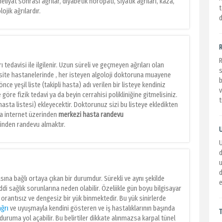
eliyat sonrası ağrılar, diyabetik nöropati, siyatik ağrıları, kaza,
t
lojik ağrılardır.
d
ı tedavisi ile ilgilenir. Uzun süreli ve geçmeyen ağrıları olan
site hastanelerinde , her isteyen algoloji doktoruna muayene
ce yeşil liste (takipli hasta) adı verilen bir listeye kendiniz
v
 göre fizik tedavi ya da beyin cerrahisi polikliniğine gitmelisiniz.
t
hasta listesi) ekleyecektir. Doktorunuz sizi bu listeye ekledikten
da internet üzerinden
merkezi hasta randevu
niğinden randevu almaktır.
d
masına bağlı ortaya çıkan bir durumdur. Sürekli ve aynı şekilde
e
ddi sağlık sorunlarına neden olabilir. Özeliikle gün boyu bilgisayar
rantısız ve dengesiz bir yük binmektedir. Bu yük sinirlerde
ağrı
ve uyuşmayla kendini gösteren ve iş hastalıklarının başında
uruma yol açabilir. Bu belirtiler dikkate alınmazsa karpal tünel