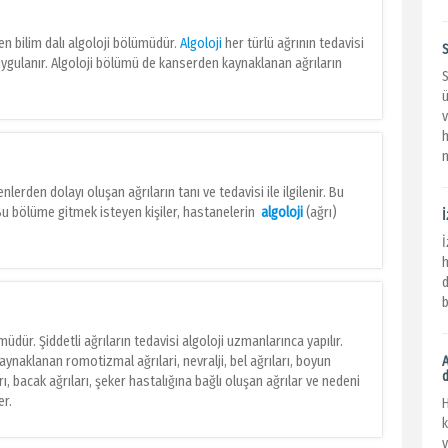
nen bilim dalı algoloji bölümüdür.
Algoloji
her türlü ağrının tedavisi
S
si uygulanır. Algoloji bölümü de kanserden kaynaklanan ağrıların
S
ü
n
enlerden dolayı oluşan ağrıların tanı ve tedavisi ile ilgilenir. Bu
Bu bölüme gitmek isteyen kişiler, hastanelerin
algoloji
(ağrı)
h
d
b
üdür. Şiddetli ağrıların tedavisi algoloji uzmanlarınca yapılır.
ynaklanan romotizmal ağrılari, nevralji, bel ağrıları, boyun
ları, bacak ağrıları, şeker hastalığına bağlı oluşan ağrılar ve nedeni
er.
k