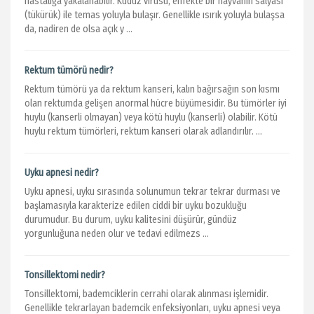
hastalığa yakalanabilir. Kuduz virüsü, enfekte bir hayvanın salyası
(tükürük) ile temas yoluyla bulaşır. Genellikle ısırık yoluyla bulaşsa
da, nadiren de olsa açık y ...
Rektum tümörü nedir?
Rektum tümörü ya da rektum kanseri, kalın bağırsağın son kısmı
olan rektumda gelişen anormal hücre büyümesidir. Bu tümörler iyi
huylu (kanserli olmayan) veya kötü huylu (kanserli) olabilir. Kötü
huylu rektum tümörleri, rektum kanseri olarak adlandırılır. ...
Uyku apnesi nedir?
Uyku apnesi, uyku sırasında solunumun tekrar tekrar durması ve
başlamasıyla karakterize edilen ciddi bir uyku bozukluğu
durumudur. Bu durum, uyku kalitesini düşürür, gündüz
yorgunluğuna neden olur ve tedavi edilmezs ...
Tonsillektomi nedir?
Tonsillektomi, bademciklerin cerrahi olarak alınması işlemidir.
Genellikle tekrarlayan bademcik enfeksiyonları, uyku apnesi veya