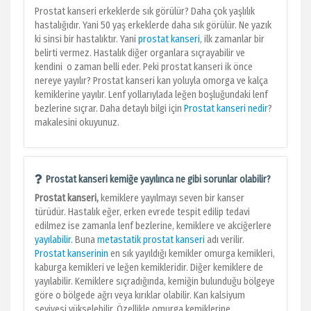
Prostat kanseri erkeklerde sık görülür? Daha çok yaşlılık
hastalığıdır. Yani 50 yaş erkeklerde daha sık görülür. Ne yazık
ki sinsi bir hastalıktır. Yani
prostat kanseri
, ilk zamanlar bir
belirti vermez. Hastalık diğer organlara sıçrayabilir ve
kendini o zaman belli eder. Peki prostat kanseri ik önce
nereye yayılır? Prostat kanseri kan yoluyla omorga ve kalça
kemiklerine yayılır. Lenf yollarıylada leğen boşluğundaki lenf
bezlerine sıçrar. Daha detaylı bilgi için
Prostat kanseri nedir
?
makalesini okuyunuz.
Prostat kanseri kemiğe yayılınca ne gibi sorunlar olabilir?
Prostat kanseri,
kemiklere yayılmayı seven bir kanser
türüdür.
Hastalık eğer, erken evrede tespit edilip tedavi
edilmez ise zamanla lenf bezlerine, kemiklere ve akciğerlere
yayılabilir.
Buna
metastatik prostat kanseri
adı verilir.
Prostat kanserinin
en sık yayıldığı kemikler omurga kemikleri,
kaburga kemikleri ve leğen kemikleridir. Diğer kemiklere de
yayılabilir. Kemiklere sıçradığında, kemiğin bulunduğu bölgeye
göre o bölgede ağrı veya kırıklar olabilir. Kan kalsiyum
seviyesi yükselebilir. Özellikle omurga kemiklerine