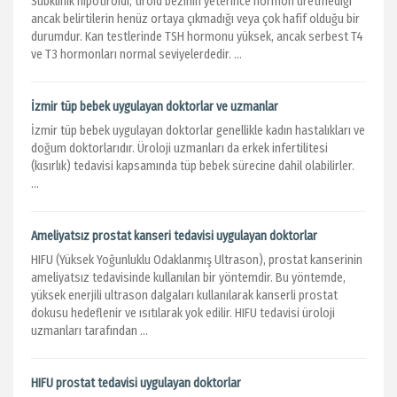
Subklinik hipotiroidi, tiroid bezinin yeterince hormon üretmediği
ancak belirtilerin henüz ortaya çıkmadığı veya çok hafif olduğu bir
durumdur. Kan testlerinde TSH hormonu yüksek, ancak serbest T4
ve T3 hormonları normal seviyelerdedir. ...
İzmir tüp bebek uygulayan doktorlar ve uzmanlar
İzmir tüp bebek uygulayan doktorlar genellikle kadın hastalıkları ve
doğum doktorlarıdır. Üroloji uzmanları da erkek infertilitesi
(kısırlık) tedavisi kapsamında tüp bebek sürecine dahil olabilirler.
...
Ameliyatsız prostat kanseri tedavisi uygulayan doktorlar
HIFU (Yüksek Yoğunluklu Odaklanmış Ultrason), prostat kanserinin
ameliyatsız tedavisinde kullanılan bir yöntemdir. Bu yöntemde,
yüksek enerjili ultrason dalgaları kullanılarak kanserli prostat
dokusu hedeflenir ve ısıtılarak yok edilir. HIFU tedavisi üroloji
uzmanları tarafından ...
HIFU prostat tedavisi uygulayan doktorlar