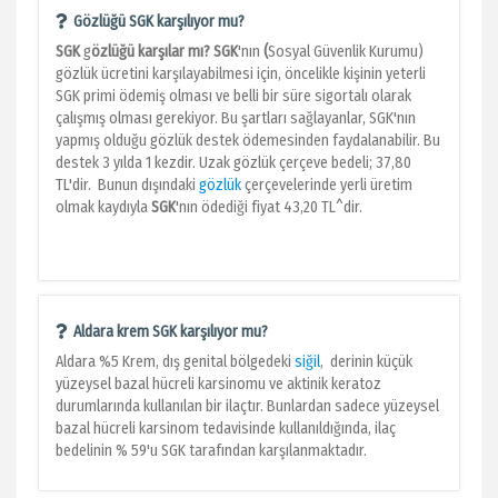
Gözlüğü SGK karşılıyor mu?
SGK
g
özlüğü karşılar mı? SGK
'nın
(
Sosyal Güvenlik Kurumu)
gözlük ücretini karşılayabilmesi için, öncelikle kişinin yeterli
SGK primi ödemiş olması ve belli bir süre sigortalı olarak
çalışmış olması gerekiyor. Bu şartları sağlayanlar, SGK'nın
yapmış olduğu gözlük destek ödemesinden faydalanabilir. Bu
destek 3 yılda 1 kezdir. Uzak gözlük çerçeve bedeli; 37,80
TL'dir. Bunun dışındaki
gözlük
çerçevelerinde yerli üretim
olmak kaydıyla
SGK
'nın ödediği fiyat 43,20 TL^dir.
Aldara krem SGK karşılıyor mu?
Aldara %5 Krem, dış genital bölgedeki
siğil
, derinin küçük
yüzeysel bazal hücreli karsinomu ve aktinik keratoz
durumlarında kullanılan bir ilaçtır. Bunlardan sadece yüzeysel
bazal hücreli karsinom tedavisinde kullanıldığında, ilaç
bedelinin % 59'u SGK tarafından karşılanmaktadır.