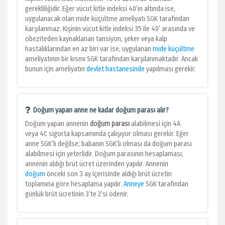
gerekliliğidir. Eğer vücut kitle indeksi 40’ın altında ise,
uygulanacak olan mide küçültme ameliyatı SGK tarafından
karşılanmaz. Kişinin vücut kitle indeksi 35 ile 40’ arasında ve
obeziteden kaynaklanan tansiyon, şeker veya kalp
hastalıklarından en az biri var ise, uygulanan
mide küçültme
ameliyatının bir kısmı SGK tarafından karşılanmaktadır. Ancak
bunun için ameliyatın
devlet hastanesinde
yapılması gerekir.
Doğum yapan anne ne kadar doğum parası alır?
Doğum yapan annenin
doğum parası
alabilmesi için 4A
veya 4C sigorta kapsamında çalışıyor olması gerekir. Eğer
anne SGK’lı değilse; babanın SGK’lı olması da doğum parası
alabilmesi için yeterlidir. Doğum parasının hesaplaması,
annenin aldığı brüt ücret üzerinden yapılır. Annenin
doğum
önceki son 3 ay içerisinde aldığı brüt ücretin
toplamına göre hesaplama yapılır.
Anneye
SGK tarafından
günlük brüt ücretinin 3’te 2’si ödenir.