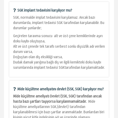
SGK implant tedavisini karşılıyor mu?
SGK, normalde implat tedavisini karşılamaz. Ancak bazı
durumlarda, implant tedavisi SGK tarafından karşılanabilir. Bu
durumlar şunlardır;
Geçirelen taravma sonucu alt ve üst çene kemiklerinde aşırı
doku kaybı oluştuysa,
Alt ve üst çenede tek taraflı serbest sonlu dişsizlik adı verilen
durum varsa,
Doğuştan olan diş eksikliği varsa,
Dudak damak yarığına bağlı diş ve ilgili kemikteki doku kaybı
surumlarında implant tedavisi SGKtarafından karşılamaktadır.
Mide küçültme ameliyatını devlet (SSK, SGK) karşılıyor mu?
Mide küçültme ameliyatı Devlet (SSK, SGK) tarafından ancak
hasta bazı şartları taşıyorsa karşılanmamaktadır.
Mide
küçültme ameliyatlarının SGK,(devlet) tarafından
karşılanabilmesi için bazı şartlar aranmaktadır. Bunlardan biri
kişinin vücut kitle indeksinin 40 ve üzerinde olaması