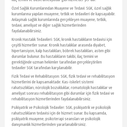
Özel Sağlık Kurumlarından Muayene ve Tedavi: SGK, özel sağlık
kurumlarına yapılan muayene, tetkik ve tedavileri de kapsayabilir.
Anlaşmalı sağlık kurumlarında gerçekleşen muayene, tetkik,
tedavi, ameliyat ve diğer sağlık hizmetlerinden
faydalanabilirsiniz.
Kronik Hastalık Tedavileri: SGK, kronik hastalıkların tedavisi için
çeşitli hizmetler sunar. Kronik hastalıklar arasında diyabet,
hipertansiyon, kalp hastalıkları, böbrek hastalıkları, astım gibi
durumlar bulunur. Bu hastalıkların takibi, ilaç temini ve
gerektiğinde uzman hekimler tarafından gerçekleştirilen
tedaviler SGK tarafından karşılanabilir.
Fizik Tedavi ve Rehabilitasyon: SGK, fizik tedavi ve rehabilitasyon
hizmetlerini de kapsamaktadır. Kas-iskelet sistemi
rahatsızlıkları, nörolojik bozukluklar, romatolojik hastalıklar ve
ameliyat sonrası rehabilitasyon gibi durumlar için fizik tedavi ve
rehabilitasyon hizmetlerinden faydalanabilirsiniz.
Psikiyatrik ve Psikolojik Tedaviler: SGK, psikiyatrik ve psikolojik
rahatsızlıkların tedavisi için de hizmet sunar. Bu kapsamda,
psikiyatrik muayene, psikoterapi seansları ve psikolojik
danışmanlık hizmetlerinden yararlanabilirsiniz.