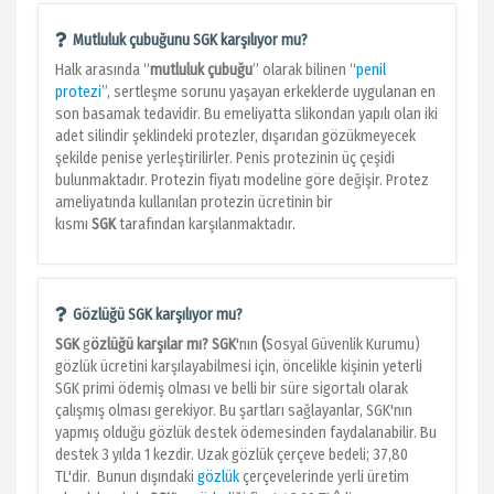
Mutluluk çubuğunu SGK karşılıyor mu?
Halk arasında “
mutluluk çubuğu
” olarak bilinen “
penil
protezi
”, sertleşme sorunu yaşayan erkeklerde uygulanan en
son basamak tedavidir. Bu emeliyatta slikondan yapılı olan iki
adet silindir şeklindeki protezler, dışarıdan gözükmeyecek
şekilde penise yerleştirilirler. Penis protezinin üç çeşidi
bulunmaktadır. Protezin fiyatı modeline göre değişir. Protez
ameliyatında kullanılan protezin ücretinin bir
kısmı
SGK
tarafından karşılanmaktadır.
Gözlüğü SGK karşılıyor mu?
SGK
g
özlüğü karşılar mı? SGK
'nın
(
Sosyal Güvenlik Kurumu)
gözlük ücretini karşılayabilmesi için, öncelikle kişinin yeterli
SGK primi ödemiş olması ve belli bir süre sigortalı olarak
çalışmış olması gerekiyor. Bu şartları sağlayanlar, SGK'nın
yapmış olduğu gözlük destek ödemesinden faydalanabilir. Bu
destek 3 yılda 1 kezdir. Uzak gözlük çerçeve bedeli; 37,80
TL'dir. Bunun dışındaki
gözlük
çerçevelerinde yerli üretim