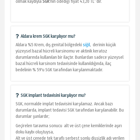
olmak kaydıyla
SGK
'nın ödediği fiyat 43,20 TL^dir.
Aldara krem SGK karşılıyor mu?
Aldara %5 Krem, dış genital bölgedeki
siğil
, derinin küçük
yüzeysel bazal hücreli karsinomu ve aktinik keratoz
durumlarında kullanılan bir ilaçtır. Bunlardan sadece yüzeysel
bazal hücreli karsinom tedavisinde kullanıldığında, ilaç
bedelinin % 59'u SGK tarafından karşılanmaktadır.
SGK implant tedavisini karşılıyor mu?
SGK, normalde implat tedavisini karşılamaz. Ancak bazı
durumlarda, implant tedavisi SGK tarafından karşılanabilir. Bu
durumlar şunlardır;
Geçirelen taravma sonucu alt ve üst çene kemiklerinde aşırı
doku kaybı oluştuysa,
Alt ve üst çenede tek taraflı serbest sonlu dişsizlik adı verilen