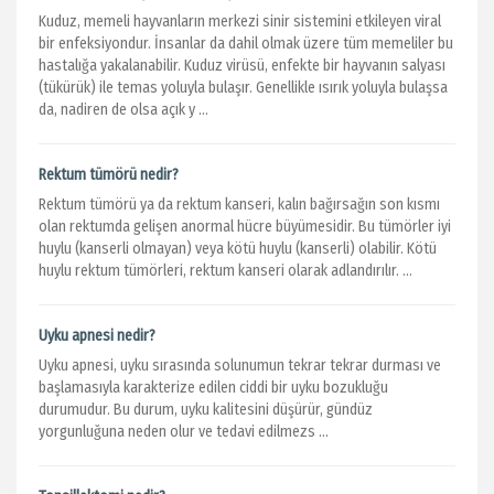
Kuduz, memeli hayvanların merkezi sinir sistemini etkileyen viral
bir enfeksiyondur. İnsanlar da dahil olmak üzere tüm memeliler bu
hastalığa yakalanabilir. Kuduz virüsü, enfekte bir hayvanın salyası
(tükürük) ile temas yoluyla bulaşır. Genellikle ısırık yoluyla bulaşsa
da, nadiren de olsa açık y ...
Rektum tümörü nedir?
Rektum tümörü ya da rektum kanseri, kalın bağırsağın son kısmı
olan rektumda gelişen anormal hücre büyümesidir. Bu tümörler iyi
huylu (kanserli olmayan) veya kötü huylu (kanserli) olabilir. Kötü
huylu rektum tümörleri, rektum kanseri olarak adlandırılır. ...
Uyku apnesi nedir?
Uyku apnesi, uyku sırasında solunumun tekrar tekrar durması ve
başlamasıyla karakterize edilen ciddi bir uyku bozukluğu
durumudur. Bu durum, uyku kalitesini düşürür, gündüz
yorgunluğuna neden olur ve tedavi edilmezs ...