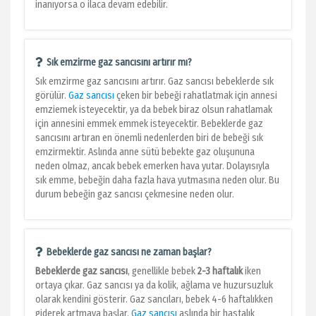
inanıyorsa o ilaca devam edebilir.
Sık emzirme gaz sancısını artırır mı?
Sık emzirme gaz sancısını artırır. Gaz sancısı bebeklerde sık
görülür.
Gaz sancısı
çeken bir bebeği rahatlatmak için annesi
emziemek isteyecektir, ya da bebek biraz olsun rahatlamak
için annesini emmek emmek isteyecektir. Bebeklerde gaz
sancısını artıran en önemli nedenlerden biri de bebeği sık
emzirmektir. Aslında anne sütü bebekte gaz oluşununa
neden olmaz, ancak bebek emerken hava yutar. Dolayısıyla
sık emme, bebeğin daha fazla hava yutmasına neden olur. Bu
durum bebeğin gaz sancısı çekmesine neden olur.
Bebeklerde gaz sancısı ne zaman başlar?
Bebeklerde gaz sancısı
, genellikle bebek
2-3 haftalık
iken
ortaya çıkar. Gaz sancısı ya da kolik, ağlama ve huzursuzluk
olarak kendini gösterir. Gaz sancıları, bebek 4-6 haftalıkken
giderek artmaya başlar.
Gaz sancısı
aslında bir hastalık