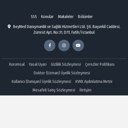
SSS
Konular
Makaleler
Bölümler
BeyMed Danışmanlık ve Sağlık Hizmetleri Ltd. Şti. Başvekil Caddesi,
Zümrüt Apt, No:31, D:11, Fatih/İstanbul
Kurumsal
Yasal Uyarı
Gizlilik Sözleşmesi
Çerezler Politikası
Doktor (Uzman) Üyelik Sözleşmesi
Kullanıcı (Danışan) Üyelik Sözleşmesi
KVKK Aydınlatma Metni
Mesafeli Satış Sözleşmesi
İletişim
Copyright © 2026 hastalarsoruyor.com
Çerez Ayarlarını Düzenleyin
Çerez Aydınlatma Metni