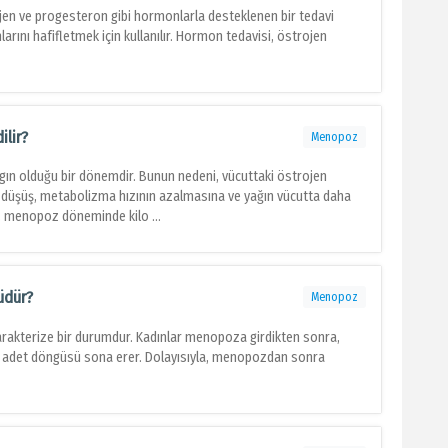
n ve progesteron gibi hormonlarla desteklenen bir tedavi
ını hafifletmek için kullanılır. Hormon tedavisi, östrojen
ilir?
Menopoz
gın olduğu bir dönemdir. Bunun nedeni, vücuttaki östrojen
u düşüş, metabolizma hızının azalmasına ve yağın vücutta daha
e, menopoz döneminde kilo ...
üdür?
Menopoz
akterize bir durumdur. Kadınlar menopoza girdikten sonra,
ve adet döngüsü sona erer. Dolayısıyla, menopozdan sonra