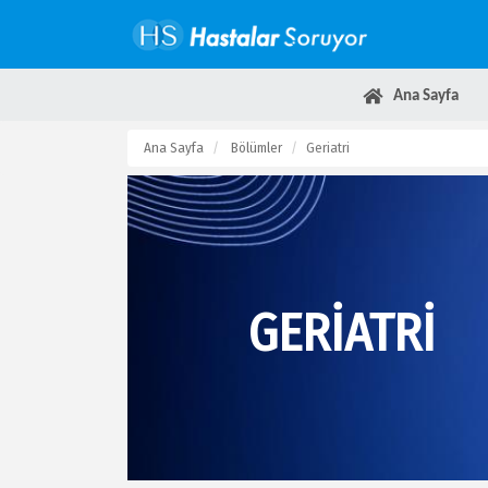
Ana Sayfa
Ana Sayfa
Bölümler
Geriatri
GERIATRI