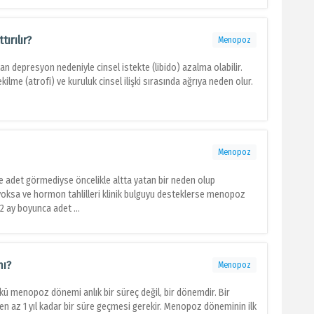
ırılır?
Menopoz
n depresyon nedeniyle cinsel istekte (libido) azalma olabilir.
ilme (atrofi) ve kuruluk cinsel ilişki sırasında ağrıya neden olur.
Menopoz
le adet görmediyse öncelikle altta yatan bir neden olup
 yoksa ve hormon tahlilleri klinik bulguyu desteklerse menopoz
12 ay boyunca adet ...
mı?
Menopoz
ü menopoz dönemi anlık bir süreç değil, bir dönemdir. Bir
n az 1 yıl kadar bir süre geçmesi gerekir. Menopoz döneminin ilk