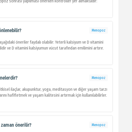
nopoz sonrası yapılması önerilen kontroller yer almaktadır:
nlenebilir?
Menopoz
ğıdaki öneriler faydalı olabilir: Yeterli kalsiyum ve D vitamini
lidir ve D vitamini kalsiyumun vücut tarafından emilimini artırır.
nelerdir?
Menopoz
kisel ilaçlar, akupunktur, yoga, meditasyon ve diğer yaşam tarzı
ını hafifletmek ve yaşam kalitesini artırmak için kullanılabilirler.
zaman önerilir?
Menopoz