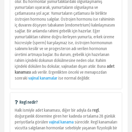
olur. Bu hormonlar
yumurtalıklardaki olgunlaşmamış
yumurtaları uyararak, yumurtaların olgunlaşma ve
çatlamasına yol açar. Yumurtaların çatlaması ile birlikte
östrojen hormonu salgılar. Östrojen hormonu ise rahiminin
iç duvarını döşeyen tabakanın (endometrium) kalınlaşmasını
sağlar. Bir anlamda rahimi gebelik için hazırlar. Eğer
yumurtalıktan rahime doğru ilerleyen yumurta, erkek üreme
hücresiyle (sperm) karşılaşmaz ise, östrojen hormonunun
salınımı kesilir ve ve progesteron adı verilen hormonun
üretimi artmaya başlar. Bu durum, gebelik için hazırlanan
rahim içindeki dokunun dökülmesine neden olur. Rahim
içindeki dökülen bu dokular, vajinadan dışarı atılır. Buna
adet
kanaması
adı verilir. Ergenlikten önceki ve menapozdan
sonraki
vajinal kanamalar
ise normal değildir.
Regl nedir?
Halk ismiyle adet kanaması, diğer bir adıyla da
regl
,
doğurganlık dönemine giren her kadında ortalama 28 günlük
periyotlarla görülen
vajinal kanama
sürecidir. Regl kanamaları
vücutta salgılanan hormonlar sebebiyle yaşanan fizyolojik bir