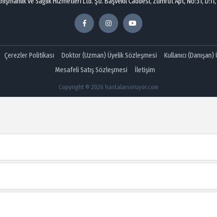
şmanlık ve Sağlık Hizmetleri Ltd. Şti. Başvekil Caddesi, Zümrüt Apt, No:31, D:11,
Çerezler Politikası
Doktor (Uzman) Üyelik Sözleşmesi
Kullanıcı (Danışan)
Mesafeli Satış Sözleşmesi
İletişim
Copyright © 2026 hastalarsoruyor.com