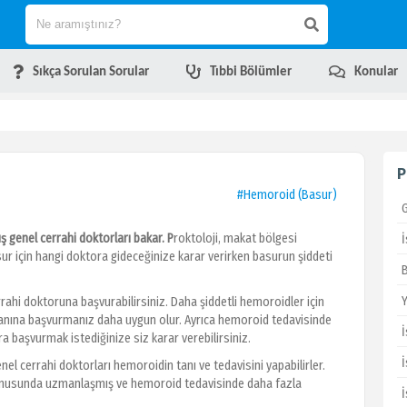
Sıkça Sorulan Sorular
Tıbbi Bölümler
Konular
P
#Hemoroid (Basur)
genel cerrahi doktorları bakar. P
roktoloji, makat bölgesi
 Basur için hangi doktora gideceğinize karar verirken basurun şiddeti
rahi doktoruna başvurabilirsiniz. Daha şiddetli hemoroidler için
anına başvurmanız daha uygun olur. Ayrıca hemoroid tedavisinde
 başvurmak istediğinize siz karar verebilirsiniz.
İ
el cerrahi doktorları hemoroidin tanı ve tedavisini yapabilirler.
 konusunda uzmanlaşmış ve hemoroid tedavisinde daha fazla