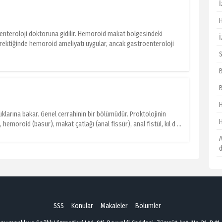
enteroloji doktoruna gidilir. Hemoroid makat bölgesindeki
rektiğinde hemoroid ameliyatı uygular, ancak gastroenteroloji
ıklarına bakar. Genel cerrahinin bir bölümüdür. Proktolojinin
hemoroid (basur), makat çatlağı (anal fissür), anal fistül, kıl d ...
SSS
Konular
Makaleler
Bölümler