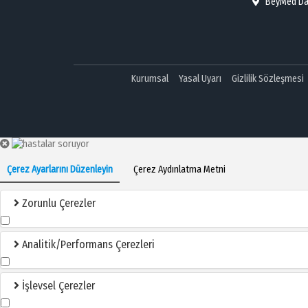
BeyMed Danı
Kurumsal
Yasal Uyarı
Gizlilik Sözleşmesi
Çerez Ayarlarını Düzenleyin
Çerez Aydınlatma Metni
Zorunlu Çerezler
Analitik/Performans Çerezleri
İşlevsel Çerezler