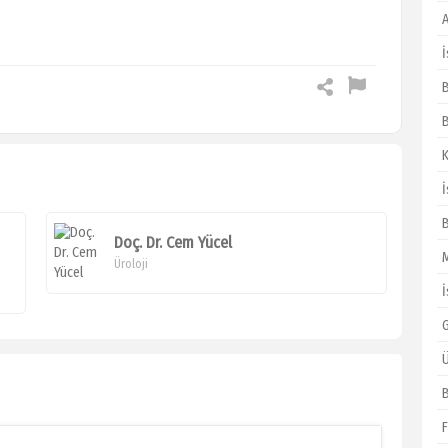
İ
B
Doç. Dr. Cem Yücel
Üroloji
İ
Ü
F