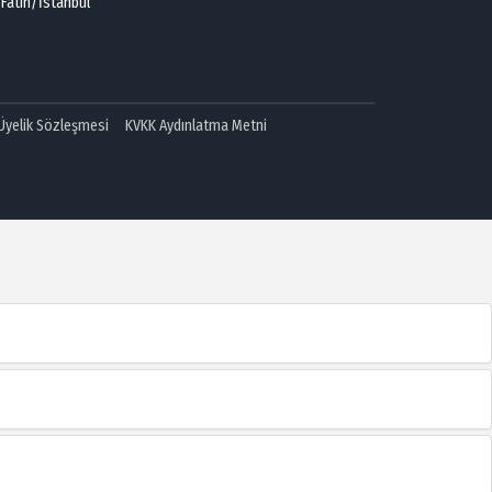
 Fatih/İstanbul
 Üyelik Sözleşmesi
KVKK Aydınlatma Metni