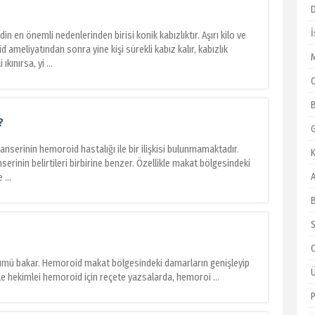
n en önemli nedenlerinden birisi konik kabızlıktır. Aşırı kilo ve
ameliyatından sonra yine kişi sürekli kabız kalır, kabızlık
kınırsa, yi ...
?
erinin hemoroid hastalığı ile bir ilişkisi bulunmamaktadır.
serinin belirtileri birbirine benzer. Özellikle makat bölgesindeki
...
S
lümü bakar. Hemoroid makat bölgesindeki damarların genişleyip
aile hekimlei hemoroid için reçete yazsalarda, hemoroi ...