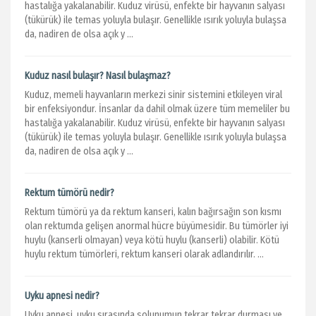
hastalığa yakalanabilir. Kuduz virüsü, enfekte bir hayvanın salyası
(tükürük) ile temas yoluyla bulaşır. Genellikle ısırık yoluyla bulaşsa
da, nadiren de olsa açık y ...
Kuduz nasıl bulaşır? Nasıl bulaşmaz?
Kuduz, memeli hayvanların merkezi sinir sistemini etkileyen viral
bir enfeksiyondur. İnsanlar da dahil olmak üzere tüm memeliler bu
hastalığa yakalanabilir. Kuduz virüsü, enfekte bir hayvanın salyası
(tükürük) ile temas yoluyla bulaşır. Genellikle ısırık yoluyla bulaşsa
da, nadiren de olsa açık y ...
Rektum tümörü nedir?
Rektum tümörü ya da rektum kanseri, kalın bağırsağın son kısmı
olan rektumda gelişen anormal hücre büyümesidir. Bu tümörler iyi
huylu (kanserli olmayan) veya kötü huylu (kanserli) olabilir. Kötü
huylu rektum tümörleri, rektum kanseri olarak adlandırılır. ...
Uyku apnesi nedir?
Uyku apnesi, uyku sırasında solunumun tekrar tekrar durması ve