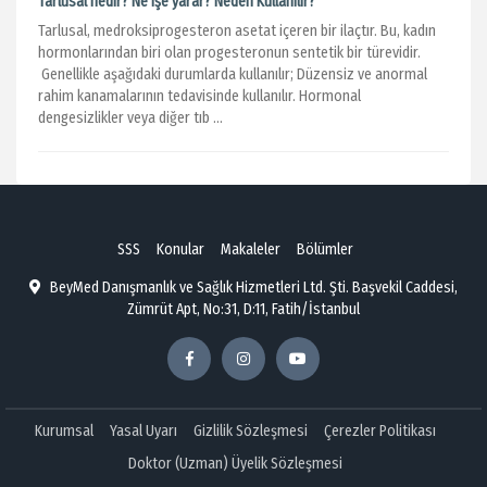
Tarlusal nedir? Ne işe yarar? Neden Kullanılır?
Tarlusal, medroksiprogesteron asetat içeren bir ilaçtır. Bu, kadın
hormonlarından biri olan progesteronun sentetik bir türevidir.
Genellikle aşağıdaki durumlarda kullanılır; Düzensiz ve anormal
rahim kanamalarının tedavisinde kullanılır. Hormonal
dengesizlikler veya diğer tıb ...
SSS
Konular
Makaleler
Bölümler
BeyMed Danışmanlık ve Sağlık Hizmetleri Ltd. Şti. Başvekil Caddesi,
Zümrüt Apt, No:31, D:11, Fatih/İstanbul
Kurumsal
Yasal Uyarı
Gizlilik Sözleşmesi
Çerezler Politikası
Doktor (Uzman) Üyelik Sözleşmesi