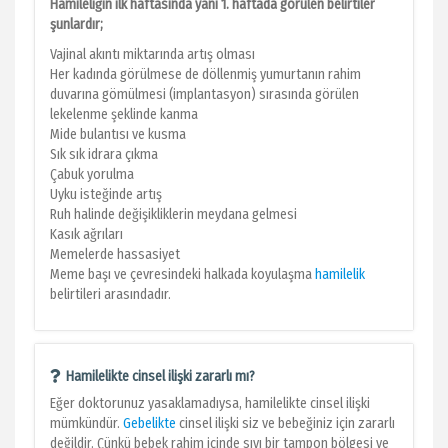
Hamileliğin ilk haftasında yani 1. haftada görülen belirtiler
şunlardır;
Vajinal akıntı miktarında artış olması
Her kadında görülmese de döllenmiş yumurtanın rahim
duvarına gömülmesi (implantasyon) sırasında görülen
lekelenme şeklinde kanma
Mide bulantısı ve kusma
Sık sık idrara çıkma
Çabuk yorulma
Uyku isteğinde artış
Ruh halinde değişikliklerin meydana gelmesi
Kasık ağrıları
Memelerde hassasiyet
Meme başı ve çevresindeki halkada koyulaşma
hamilelik
belirtileri arasındadır.
Hamilelikte cinsel ilişki zararlı mı?
Eğer doktorunuz yasaklamadıysa, hamilelikte cinsel ilişki
mümkündür.
Gebelikte
cinsel ilişki siz ve bebeğiniz için zararlı
değildir. Çünkü bebek rahim içinde sıvı bir tampon bölgesi ve