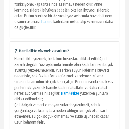
fonksiyonel kapasitesinde azalmaya neden olur. Anne
karnında giderek büyüyen bebeğin oksijen ihtiyacı, giderek
artar. Bütün bunlara bir de sıcak yaz aylarında havadaki nem
oraının artması,
hamile
kadınların nefes alıp vermesüni daha
da güçleştirir.
Hamilelikte yüzmek zararlı mı?
Hamilelikte yüzmek, bir takım hususlara dikkat edildiğinde
zararlı değildir. Yaz aylarında hamile olan kadınların en büyük
avantajı yüzebilmeleridir. Yüzerken suyun kaldırma kuvveti
nedeniyle, çok fazla efor sarf etmek gerekmez. Yüzme
sırasında vücudun bir çok kası çalışır. Bunun dışında sıcak yaz
günlerinde yüzmek hamile kadını rahatlatır ve daha rahat
nefes alıp vermesini sağllar.
Hamilelikte
yüzerken şunlara
dikkat edilmelidir;
Çok dalgalı ve sert olmayan sularda yüzülmeli, çabuk
yorgunluğa ve kramplara neden olduğu için çok efor sarf
etmemeli, su çok soğuk olmamalı ve suda üşünecek kadar
uzun kalmamalıdır.