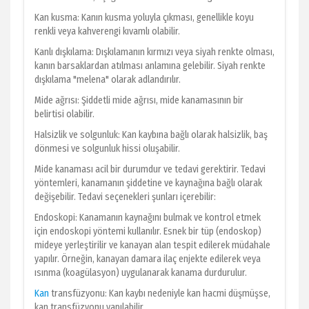
Kan kusma: Kanın kusma yoluyla çıkması, genellikle koyu
renkli veya kahverengi kıvamlı olabilir.
Kanlı dışkılama: Dışkılamanın kırmızı veya siyah renkte olması,
kanın barsaklardan atılması anlamına gelebilir. Siyah renkte
dışkılama "melena" olarak adlandırılır.
Mide ağrısı: Şiddetli mide ağrısı, mide kanamasının bir
belirtisi olabilir.
Halsizlik ve solgunluk: Kan kaybına bağlı olarak halsizlik, baş
dönmesi ve solgunluk hissi oluşabilir.
Mide kanaması acil bir durumdur ve tedavi gerektirir. Tedavi
yöntemleri, kanamanın şiddetine ve kaynağına bağlı olarak
değişebilir. Tedavi seçenekleri şunları içerebilir:
Endoskopi: Kanamanın kaynağını bulmak ve kontrol etmek
için endoskopi yöntemi kullanılır. Esnek bir tüp (endoskop)
mideye yerleştirilir ve kanayan alan tespit edilerek müdahale
yapılır. Örneğin, kanayan damara ilaç enjekte edilerek veya
ısınma (koagülasyon) uygulanarak kanama durdurulur.
Kan
transfüzyonu: Kan kaybı nedeniyle kan hacmi düşmüşse,
kan transfüzyonu yapılabilir.