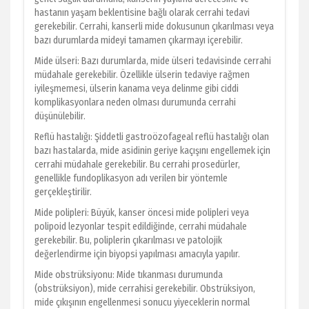
hastanın yaşam beklentisine bağlı olarak cerrahi tedavi
gerekebilir. Cerrahi, kanserli mide dokusunun çıkarılması veya
bazı durumlarda mideyi tamamen çıkarmayı içerebilir.
Mide ülseri: Bazı durumlarda, mide ülseri tedavisinde cerrahi
müdahale gerekebilir. Özellikle ülserin tedaviye rağmen
iyileşmemesi, ülserin kanama veya delinme gibi ciddi
komplikasyonlara neden olması durumunda cerrahi
düşünülebilir.
Reflü hastalığı: Şiddetli gastroözofageal reflü hastalığı olan
bazı hastalarda, mide asidinin geriye kaçışını engellemek için
cerrahi müdahale gerekebilir. Bu cerrahi prosedürler,
genellikle fundoplikasyon adı verilen bir yöntemle
gerçekleştirilir.
Mide polipleri: Büyük, kanser öncesi mide polipleri veya
polipoid lezyonlar tespit edildiğinde, cerrahi müdahale
gerekebilir. Bu, poliplerin çıkarılması ve patolojik
değerlendirme için biyopsi yapılması amacıyla yapılır.
Mide obstrüksiyonu: Mide tıkanması durumunda
(obstrüksiyon), mide cerrahisi gerekebilir. Obstrüksiyon,
mide çıkışının engellenmesi sonucu yiyeceklerin normal