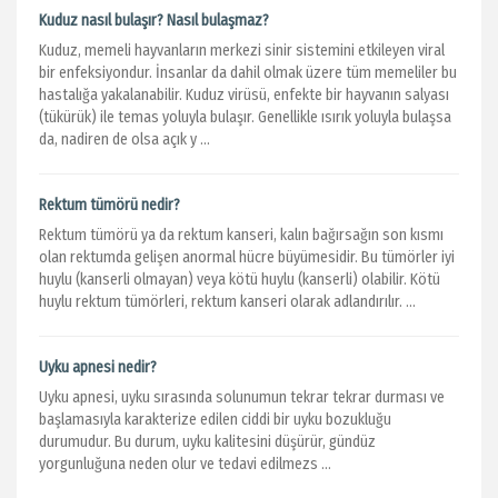
Kuduz nasıl bulaşır? Nasıl bulaşmaz?
Kuduz, memeli hayvanların merkezi sinir sistemini etkileyen viral
bir enfeksiyondur. İnsanlar da dahil olmak üzere tüm memeliler bu
hastalığa yakalanabilir. Kuduz virüsü, enfekte bir hayvanın salyası
(tükürük) ile temas yoluyla bulaşır. Genellikle ısırık yoluyla bulaşsa
da, nadiren de olsa açık y ...
Rektum tümörü nedir?
Rektum tümörü ya da rektum kanseri, kalın bağırsağın son kısmı
olan rektumda gelişen anormal hücre büyümesidir. Bu tümörler iyi
huylu (kanserli olmayan) veya kötü huylu (kanserli) olabilir. Kötü
huylu rektum tümörleri, rektum kanseri olarak adlandırılır. ...
Uyku apnesi nedir?
Uyku apnesi, uyku sırasında solunumun tekrar tekrar durması ve
başlamasıyla karakterize edilen ciddi bir uyku bozukluğu
durumudur. Bu durum, uyku kalitesini düşürür, gündüz
yorgunluğuna neden olur ve tedavi edilmezs ...