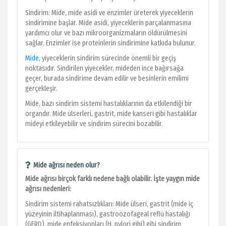
Sindirim: Mide, mide asidi ve enzimler üreterek yiyeceklerin
sindirimine başlar. Mide asidi, yiyeceklerin parçalanmasına
yardımcı olur ve bazı mikroorganizmaların öldürülmesini
sağlar. Enzimler ise proteinlerin sindirimine katkıda bulunur.
Mide
, yiyeceklerin sindirim sürecinde önemli bir geçiş
noktasıdır. Sindirilen yiyecekler, mideden ince bağırsağa
geçer, burada sindirime devam edilir ve besinlerin emilimi
gerçekleşir.
Mide, bazı sindirim sistemi hastalıklarının da etkilendiği bir
organdır. Mide ülserleri, gastrit, mide kanseri gibi hastalıklar
mideyi etkileyebilir ve sindirim sürecini bozabilir.
Mide ağrısı neden olur?
Mide ağrısı birçok farklı nedene bağlı olabilir. İşte yaygın mide
ağrısı nedenleri:
Sindirim sistemi rahatsızlıkları: Mide ülseri, gastrit (mide iç
yüzeyinin iltihaplanması), gastroözofageal reflü hastalığı
(GERD), mide enfeksiyonları (H. pylori gibi) gibi sindirim