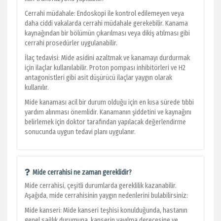
Cerrahi müdahale: Endoskopi ile kontrol edilemeyen veya
daha ciddi vakalarda cerrahi müdahale gerekebilir. Kanama
kaynağından bir bölümün çıkarılması veya dikiş atılması gibi
cerrahi prosedürler uygulanabilir.
İlaç tedavisi: Mide asidini azaltmak ve kanamayı durdurmak
için ilaçlar kullanılabilir. Proton pompası inhibitörleri ve H2
antagonistleri gibi asit düşürücü ilaçlar yaygın olarak
kullanılır.
Mide kanaması acil bir durum olduğu için en kısa sürede tıbbi
yardım alınması önemlidir. Kanamanın şiddetini ve kaynağını
belirlemek için doktor tarafından yapılacak değerlendirme
sonucunda uygun tedavi planı uygulanır.
Mide cerrahisi ne zaman gereklidir?
Mide cerrahisi, çeşitli durumlarda gereklilik kazanabilir.
Aşağıda, mide cerrahisinin yaygın nedenlerini bulabilirsiniz:
Mide kanseri: Mide kanseri teşhisi konulduğunda, hastanın
genel sağlık durumuna, kanserin yayılma derecesine ve