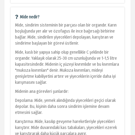
Mide nedir?
Mide, sindirim sisteminin bir parçası olan bir organdır. Karın
boşluğunda yer alır ve özofagus ile ince bağırsağı birbirine
bağlar. Mide, sindirilen yiyecekleri depolayan, karıştıran ve
sindirime başlayan bir görevi üstlenir.
Mide, kaslı bir yapıya sahip olup genellikle C şeklinde bir
organdır. Yaklaşık olarak 25-30 cm uzunluğunda ve 1-1,5 litre
kapasitesindedir. Midenin iç yüzeyi kıvrımlıdır ve bu kıvrımlara
"mukoza kıvrımları" denir. Mukoza kıvrımları, mideyi
genişletme kabiliyetini artırır ve yiyeceklerin içeride daha iyi
karışmasını sağlar.
Midenin ana görevleri şunlardır:
Depolama: Mide, yemek alındığında yiyecekleri geçici olarak
depolar. Bu, kişinin daha sonra sindirim işlemine devam
etmesini sağlar.
Karıştırma: Mide, kasılıp gevşeme hareketleriyle yiyecekleri
karıştırır. Mide duvarındaki kas tabakaları, yiyecekleri ezerek
ve karıştırarak daha küçük parçalara ayırır.