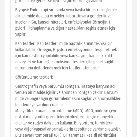
görebilir ve gerekirse biyopsi (doku örneği) alabilir.
Biyopsi: Endoskopi sırasında veya başka bir cerrahi işlemle
alınan mide dokusu örnekleri laboratuvara gönderilir ve
incelenir. Bu, kanser hücreleri, enfeksiyonlar (örneğin, H.
pylori), iltihaplanma ve diğer hastalıkları teşhis etmek için
yapılır.
Kan testleri: Kan testleri, mide hastalıklarının teşhisi için
kullanılabilir. Örneğin, H. pylori enfeksiyonunu tespit etmek
için kan testleri yapılabilir veya kan sayımı, kan elektrolit
düzeyleri ve karaciğer fonksiyon testleri gibi genel sağlık
durumunu değerlendirmek için testler istenebilir.
Görüntüleme testleri:
Gastrografin veya baryumlu röntgen: Hastaya baryum adı
verilen bir madde içirilir ve ardından röntgen çekilir. Baryum,
mide ve bağırsağın görüntülenmesini sağlar ve anormallikleri
belirlemeye yardımcı olabilir.
Manyetik rezonans görüntüleme (MRG): MRG, mide ve çevre
dokuların ayrıntılı görüntülerini oluşturmak için manyetik
alanlar ve radyo dalgaları kullanır. Bu yöntem, tümörlerin
veya diğer yapısal anormalliklerin tespitinde yardımcı olabilir.
Bilgisayarlı tomografi (BT): BT taraması, kesitli görüntüler