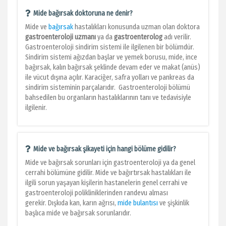
Mide bağırsak doktoruna ne denir?
Mide ve
bağırsak
hastalıkları konusunda uzman olan doktora
gastroenteroloji uzmanı
ya da
gastroenterolog
adı verilir.
Gastroenteroloji sindirim sistemi ile ilgilenen bir bölümdür.
Sindirim sistemi ağızdan başlar ve yemek borusu, mide, ince
bağırsak, kalın bağırsak şeklinde devam eder ve makat (anüs)
ile vücut dışına açılır. Karaciğer, safra yolları ve pankreas da
sindirim sisteminin parçalarıdır. Gastroenteroloji bölümü
bahsedilen bu organların hastalıklarının tanı ve tedavisiyle
ilgilenir.
Mide ve bağırsak şikayeti için hangi bölüme gidilir?
Mide ve bağırsak sorunları için gastroenteroloji ya da genel
cerrahi bölümüne gidilir. Mide ve bağırtırsak hastalıkları ile
ilgili sorun yaşayan kişilerin hastanelerin genel cerrahi ve
gastroenteroloji polikliniklerinden randevu alması
gerekir. Dışkıda kan, karın ağrısı,
mide bulantısı
ve şişkinlik
başlıca mide ve bağırsak sorunlarıdır.