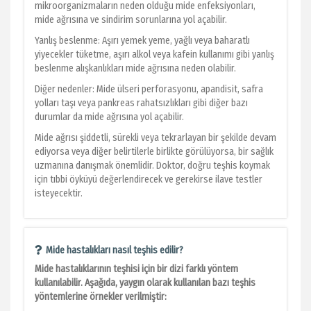
mikroorganizmaların neden olduğu mide enfeksiyonları,
mide ağrısına ve sindirim sorunlarına yol açabilir.
Yanlış beslenme: Aşırı yemek yeme, yağlı veya baharatlı
yiyecekler tüketme, aşırı alkol veya kafein kullanımı gibi yanlış
beslenme alışkanlıkları mide ağrısına neden olabilir.
Diğer nedenler: Mide ülseri perforasyonu, apandisit, safra
yolları taşı veya pankreas rahatsızlıkları gibi diğer bazı
durumlar da mide ağrısına yol açabilir.
Mide ağrısı şiddetli, sürekli veya tekrarlayan bir şekilde devam
ediyorsa veya diğer belirtilerle birlikte görülüyorsa, bir sağlık
uzmanına danışmak önemlidir. Doktor, doğru teşhis koymak
için tıbbi öyküyü değerlendirecek ve gerekirse ilave testler
isteyecektir.
Mide hastalıkları nasıl teşhis edilir?
Mide hastalıklarının teşhisi için bir dizi farklı yöntem
kullanılabilir. Aşağıda, yaygın olarak kullanılan bazı teşhis
yöntemlerine örnekler verilmiştir: