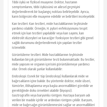
Tıbbi öykü ve fiziksel muayene: Doktor, hastanın
semptomlarını, tıbbi öyküsünü ve ailesel geçmişini
değerlendirerek bir başlangıç noktası belirleyebilir. Ayrıca,
karın bölgesini elle muayene edebilir ve belirtileri inceleyebilir.
Kan testleri: Kan testleri, mide hastalıklarının teşhisinde
yardımcı olabilir. Örneğin, H. pylori enfeksiyonunu tespit
etmek için kan testleri yapılabilir veya kan sayımı, kan
elektrolit düzeyleri ve karaciğer fonksiyon testleri gibi genel
sağlık durumunu değerlendirmek için yapılan testler
istenebilir.
Görüntüleme testleri: Mide hastalıklarının teşhisinde
kullanılan birçok görüntüleme testi bulunmaktadır. Bu testler,
mide yapısını ve organın içerisini görüntülemeye yardımcı
olur. Örnek olarak şunlar kullanılabilir:
Endoskopi: Esnek bir tüp (endoskop) kullanılarak mide ve
bağırsakların içine bakılır. Bu yöntemle doktor, mide ülseri,
tümörler, iltihaplanma veya başka anormallikleri görebilir ve
gerektiğinde doku örnekleri alabilir (biyopsi).
Gastrografin veya baryumlu röntgen: Hastaya baryum adı
verilen bir madde içirilir ve ardından röntgen çekilir. Baryum,
mide ve bağırsağın görüntülenmesini sağlar ve anormallikleri