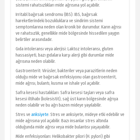
sistemi rahatsızlıkları mide ağrısına yol açabilir.
Irritabl bağırsak sendromu (IBS): IBS, bağırsak
hareketlerindeki bozukluklara ve sindirim sistemi
semptomlarına neden olan kronik bir durumdur. Karın ağrısı
ve rahatsızlık, genellikle mide bölgesinde hissedilen yaygın
belirtiler arasındadır.
Gıda intoleransı veya alerjisi: Laktoz intoleransı, gluten
hassasiyeti, bazı gıdalara karşı alerji gibi durumlar mide
ağrısına neden olabilir.
Gastroenterit: Virüsler, bakteriler veya parazitlerin neden
olduğu mide ve bağırsak enfeksiyonu olan gastroenterit,
mide ağrısı, bulantı, kusma ve ishale yol açabilir.
Safra kesesi hastalıkları: Safra kesesi taşları veya safra
kesesi iltihabı (kolesistit), sağ üst karın bölgesinde ağrıya
neden olabilir ve bu ağrı bazen mideye yayılabilir.
Stres ve
anksiyete
: Stres ve anksiyete, mideye etki edebilir ve
mide ağrısına yol açabilir. Bazı insanlar stres altında
olduğunda mide ağrısı veya mide bulantısı yaşayabilir.
Mide enfeksiyonları: Helikobakter pilori (H. pylori) gibi