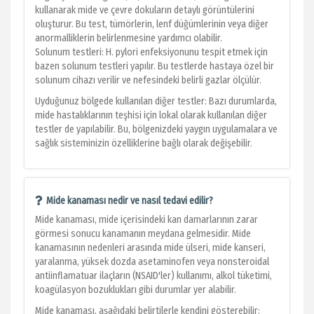
kullanarak mide ve çevre dokuların detaylı görüntülerini
oluşturur. Bu test, tümörlerin, lenf düğümlerinin veya diğer
anormalliklerin belirlenmesine yardımcı olabilir.
Solunum testleri: H. pylori enfeksiyonunu tespit etmek için
bazen solunum testleri yapılır. Bu testlerde hastaya özel bir
solunum cihazı verilir ve nefesindeki belirli gazlar ölçülür.
Uyduğunuz bölgede kullanılan diğer testler: Bazı durumlarda,
mide hastalıklarının teşhisi için lokal olarak kullanılan diğer
testler de yapılabilir. Bu, bölgenizdeki yaygın uygulamalara ve
sağlık sisteminizin özelliklerine bağlı olarak değişebilir.
Mide kanaması nedir ve nasıl tedavi edilir?
Mide kanaması, mide içerisindeki kan damarlarının zarar
görmesi sonucu kanamanın meydana gelmesidir. Mide
kanamasının nedenleri arasında mide ülseri, mide kanseri,
yaralanma, yüksek dozda asetaminofen veya nonsteroidal
antiinflamatuar ilaçların (NSAID'ler) kullanımı, alkol tüketimi,
koagülasyon bozuklukları gibi durumlar yer alabilir.
Mide kanaması, aşağıdaki belirtilerle kendini gösterebilir: