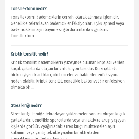
Tonsillektomi nedir?
Tonsillektomi, bademciklerin cerrahi olarak alınması işlemidir.
Genellikle tekrarlayan bademcik enfeksiyonları, uyku apnesi veya
bademciklerin aşırı büyümesi gibi durumlarda uygulanır.
Tonsillektom ...
Kriptik tonsillit nedir?
Kriptik tonsillit, bademciklerin yüzeyinde bulunan kript adı verilen
küçük çukurlarda oluşan bir enfeksiyon türüdür. Bu kriptlerde
biriken yiyecek artıkları, ölü hücreler ve bakteriler enfeksiyona
neden olabilir. Kriptik tonsillit, genellikle bakteriyel bir enfeksiyon
olmakla bir ...
Stres kırığı nedir?
Stres kırığı, kemiğe tekrarlayan yüklenmeler sonucu oluşan küçük
çatlaklardır. Genellikle sporcularda veya ani aktivite artışı yaşayan
kişilerde görülür. Ayağınızdaki stres kırığı, muhtemelen aşırı
kullanım veya yanlış teknikle yapılan bir aktiviteden
kaynaklanmıştır. Tedavi, kırığın şi ...