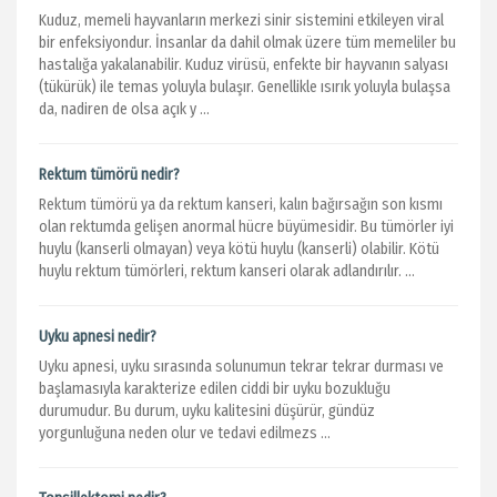
Kuduz, memeli hayvanların merkezi sinir sistemini etkileyen viral
bir enfeksiyondur. İnsanlar da dahil olmak üzere tüm memeliler bu
hastalığa yakalanabilir. Kuduz virüsü, enfekte bir hayvanın salyası
(tükürük) ile temas yoluyla bulaşır. Genellikle ısırık yoluyla bulaşsa
da, nadiren de olsa açık y ...
Rektum tümörü nedir?
Rektum tümörü ya da rektum kanseri, kalın bağırsağın son kısmı
olan rektumda gelişen anormal hücre büyümesidir. Bu tümörler iyi
huylu (kanserli olmayan) veya kötü huylu (kanserli) olabilir. Kötü
huylu rektum tümörleri, rektum kanseri olarak adlandırılır. ...
Uyku apnesi nedir?
Uyku apnesi, uyku sırasında solunumun tekrar tekrar durması ve
başlamasıyla karakterize edilen ciddi bir uyku bozukluğu
durumudur. Bu durum, uyku kalitesini düşürür, gündüz
yorgunluğuna neden olur ve tedavi edilmezs ...