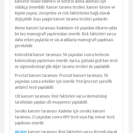
kanserin tedavi edilmesi ve kontrol altına alınması için
oldukça önemlidir. Kanser tarama testleri, kanser türüne ve
kişinin yaşına, cinsiyetine ve risk faktörlerine bağlı olarak
değişebilir. Bazı yaygın kanser tarama testleri şunlardır:
Meme kanseri taraması: Kadınların 40 yaşından itibaren yılda
bir kez mamografi yaptırmaları önerilir. Risk faktörleri varsa
daha erken yaşlarda ve sık aralıklarla mamografi yapılması
gerekebilir.
Kolorektal kanser taraması: 50 yaşından sonra herkesin
kolonoskopi yaptırması önerilir. Ayrıca, gaitada gizli kan testi
ve sigmoidoskopi gibi diğer tarama testleri de yapılabilir.
Prostat kanseri taraması: Prostat kanseri taraması, 50
yaşından sonra erkekler için önerilir. PSA (prostat spesifik
antijen) testi yapılabilir.
Cilt kanseri taraması: Risk faktörleri varsa dermatolog
tarafından yapılan cilt muayenesi yapılabilir.
Serviks kanseri taraması: Kadınlar için serviks kanseri
taraması, 21 yaşından sonra HPV testi veya Pap smear testi
yapılması önerilir.
Akciğer
kanseri taraması: Risk faktörleri varsa düzenli olarak