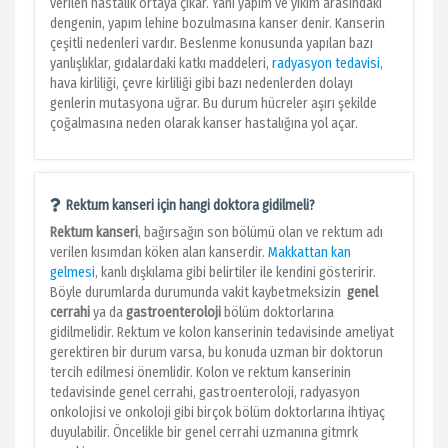
verilen hastalık ortaya çıkar. Yani yapım ve yıkım arasındaki
dengenin, yapım lehine bozulmasına kanser denir. Kanserin
çeşitli nedenleri vardır. Beslenme konusunda yapılan bazı
yanlışlıklar, gıdalardaki katkı maddeleri,
radyasyon tedavisi
,
hava kirliliği, çevre kirliliği gibi bazı nedenlerden dolayı
genlerin mutasyona uğrar. Bu durum hücreler aşırı şekilde
çoğalmasına neden olarak kanser hastalığına yol açar.
Rektum kanseri için hangi doktora gidilmeli?
Rektum kanseri
, bağırsağın son bölümü olan ve rektum adı
verilen kısımdan köken alan kanserdir.
Makkattan kan
gelmesi
, kanlı dışkılama gibi belirtiler ile kendini gösteririr.
Böyle durumlarda durumunda vakit kaybetmeksizin
genel
cerrahi
ya da
gastroenteroloji
bölüm doktorlarına
gidilmelidir. Rektum ve kolon kanserinin tedavisinde ameliyat
gerektiren bir durum varsa, bu konuda uzman bir doktorun
tercih edilmesi önemlidir. Kolon ve rektum kanserinin
tedavisinde genel cerrahi, gastroenteroloji, radyasyon
onkolojisi ve onkoloji gibi birçok bölüm doktorlarına ihtiyaç
duyulabilir. Öncelikle bir genel cerrahi uzmanına gitmrk