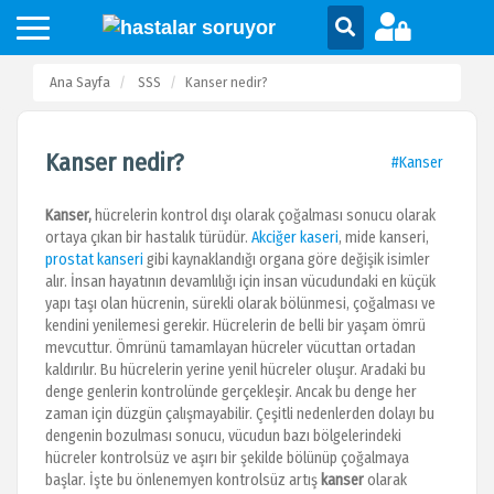
Ana Sayfa
SSS
Kanser nedir?
Kanser nedir?
#Kanser
Kanser,
hücrelerin kontrol dışı olarak çoğalması sonucu olarak
ortaya çıkan bir hastalık türüdür.
Akciğer kaseri
, mide kanseri,
prostat kanseri
gibi kaynaklandığı organa göre değişik isimler
alır. İnsan hayatının devamlılığı için insan vücudundaki en küçük
yapı taşı olan hücrenin, sürekli olarak bölünmesi, çoğalması ve
kendini yenilemesi gerekir. Hücrelerin de belli bir yaşam ömrü
mevcuttur. Ömrünü tamamlayan hücreler vücuttan ortadan
kaldırılır. Bu hücrelerin yerine yenil hücreler oluşur. Aradaki bu
denge genlerin kontrolünde gerçekleşir. Ancak bu denge her
zaman için düzgün çalışmayabilir. Çeşitli nedenlerden dolayı bu
dengenin bozulması sonucu, vücudun bazı bölgelerindeki
hücreler kontrolsüz ve aşırı bir şekilde bölünüp çoğalmaya
başlar. İşte bu önlenemyen kontrolsüz artış
kanser
olarak