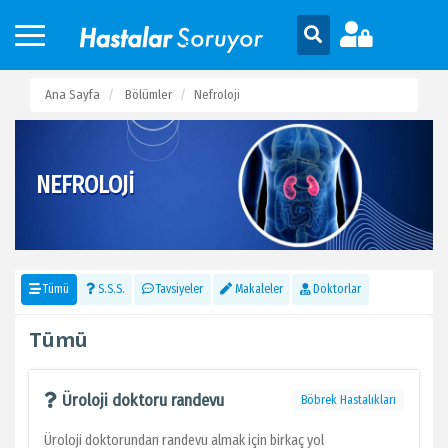
Ana Sayfa
Bölümler
Nefroloji
NEFROLOJI
Tümü
S.S.S.
Tavsiyeler
Makaleler
Doktorlar
Tümü
Üroloji doktoru randevu
Böbrek Hastalıkları
Üroloji doktorundan randevu almak için birkaç yol