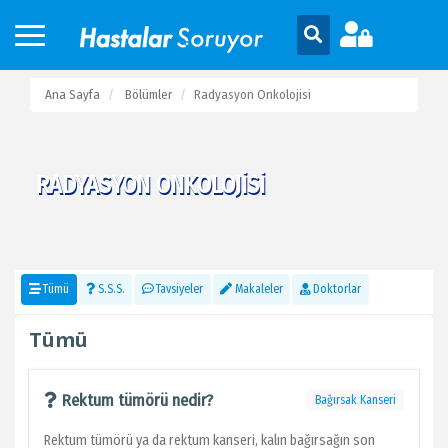
Ana Sayfa
Bölümler
Radyasyon Onkolojisi
RADYASYON ONKOLOJISI
Tümü
S.S.S.
Tavsiyeler
Makaleler
Doktorlar
Tümü
Rektum tümörü nedir?
Bağırsak Kanseri
Rektum tümörü ya da rektum kanseri, kalın bağırsağın son