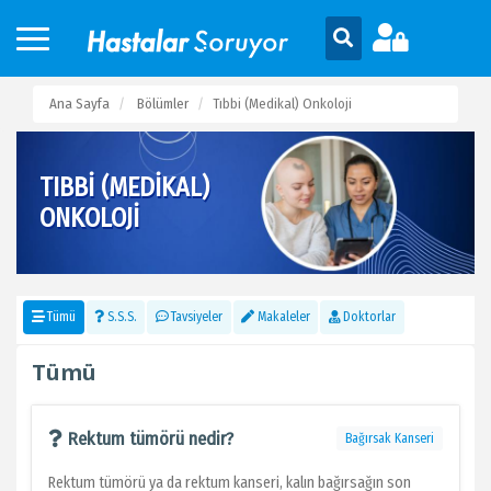
Ana Sayfa
Bölümler
Tıbbi (Medikal) Onkoloji
TIBBI (MEDIKAL)
ONKOLOJI
Tümü
S.S.S.
Tavsiyeler
Makaleler
Doktorlar
Tümü
Rektum tümörü nedir?
Bağırsak Kanseri
Rektum tümörü ya da rektum kanseri, kalın bağırsağın son